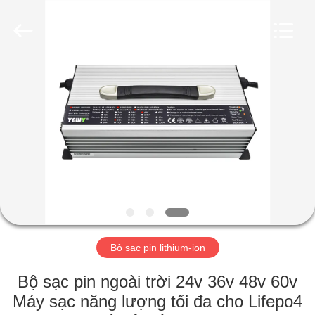
Guangzhou
Yunyang
Electronic
Technology
Co.,
Ltd..
All
Rights
TRANG
Reserved.
CHỦ
CÁC
SẢN
PHẨM
VIDEO
Bộ sạc pin lithium-ion
VỀ
Bộ sạc pin ngoài trời 24v 36v 48v 60v
CHÚNG
Máy sạc năng lượng tối đa cho Lifepo4