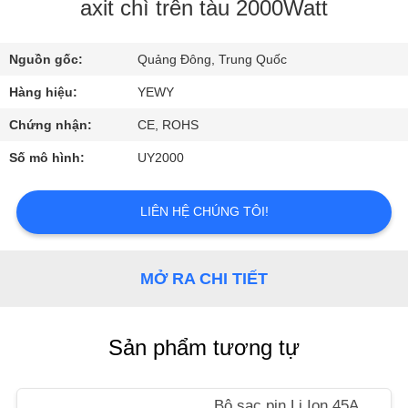
TÔI
axit chì trên tàu 2000Watt
Nguồn gốc:
Quảng Đông, Trung Quốc
THAM
QUAN
Hàng hiệu:
YEWY
NHÀ
Chứng nhận:
CE, ROHS
MÁY
Số mô hình:
UY2000
KIỂM
LIÊN HỆ CHÚNG TÔI!
SOÁT
CHẤT
MỞ RA CHI TIẾT
LƯỢNG
Sản phẩm tương tự
LIÊN
HỆ
Bộ sạc pin Li Ion 45A