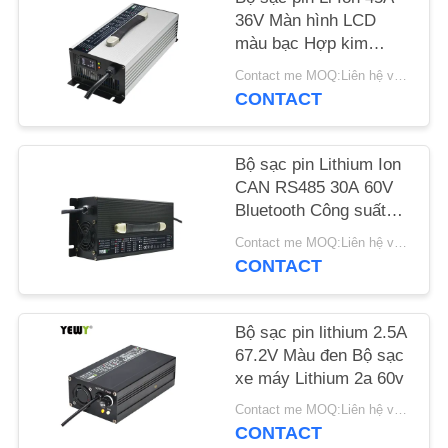
CHÚNG
36V Màn hình LCD
TÔI
màu bạc Hợp kim
nhôm
Contact me MOQ:Liên hệ với tôi
CONTACT
TIN
TỨC
Bộ sạc pin Lithium Ion
CAN RS485 30A 60V
CÁC
Bluetooth Công suất
cao
TRƯỜNG
Contact me MOQ:Liên hệ với tôi
CONTACT
HỢP
SƠ
Bộ sạc pin lithium 2.5A
67.2V Màu đen Bộ sạc
ĐỒ
xe máy Lithium 2a 60v
TRANG
Contact me MOQ:Liên hệ với tôi
WEB
CONTACT