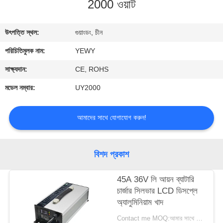
2000 ওয়াট
মান
উৎপত্তি স্থল:
গুয়াংডং, চীন
নিয়ন্ত্রণ
পরিচিতিমুলক নাম:
YEWY
যোগাযোগ
সাক্ষ্যদান:
CE, ROHS
করুন
মডেল নম্বার:
UY2000
খবর
আমাদের সাথে যোগাযোগ করুন!
মামলা
বিশদ প্রকাশ
45A 36V লি আয়ন ব্যাটারি
সাইট
চার্জার সিলভার LCD ডিসপ্লে
ম্যাপ
অ্যালুমিনিয়াম খাদ
Contact me MOQ:আমার সাথে যোগাযোগ কর