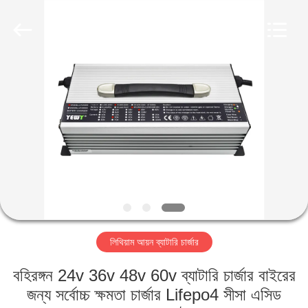
Guangzhou
Yunyang
Electronic
Technology
Co.,
Ltd..
All
Rights
বাড়ি
Reserved.
পণ্য
ভিডিও
আমাদের
সম্পর্কে
লিথিয়াম আয়ন ব্যাটারি চার্জার
কারখানা
বহিরঙ্গন 24v 36v 48v 60v ব্যাটারি চার্জার বাইরের
ভ্রমণ
জন্য সর্বোচ্চ ক্ষমতা চার্জার Lifepo4 সীসা এসিড