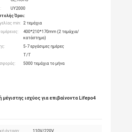
:
UY2000
τολής Όροι:
ελίας min:
2 τεμάχια
ομέρειες:
400*210*170mm (2 τεμάχια/
κατάστημα)
ης:
5-7 εργάσιμες ημέρες
Τ/Τ
σφοράς:
5000 τεμάχια το μήνα
 μέγιστης ισχύος για επιβαίνοντα Lifepo4
κή ένταση:
110V/220V