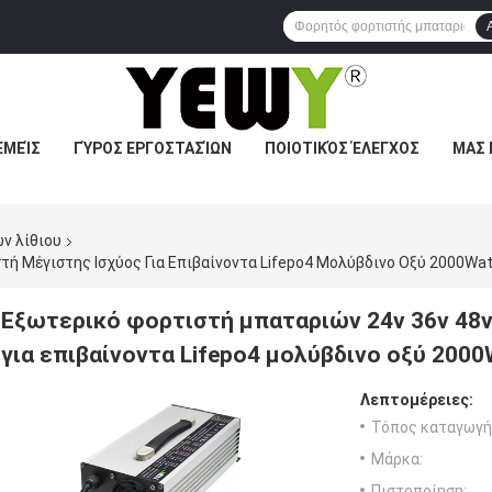
ΕΜΕΊΣ
ΓΎΡΟΣ ΕΡΓΟΣΤΑΣΊΩΝ
ΠΟΙΟΤΙΚΌΣ ΈΛΕΓΧΟΣ
ΜΑΣ 
ν λίθιου
ή Μέγιστης Ισχύος Για Επιβαίνοντα Lifepo4 Μολύβδινο Οξύ 2000Wat
Εξωτερικό φορτιστή μπαταριών 24v 36v 48v
για επιβαίνοντα Lifepo4 μολύβδινο οξύ 2000
Λεπτομέρειες:
Τόπος καταγωγή
Μάρκα:
Πιστοποίηση: