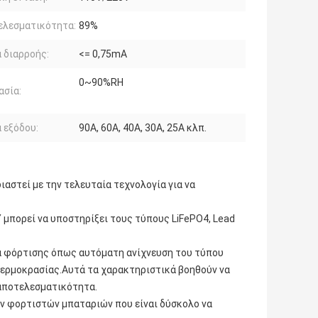
ελεσματικότητα:
89%
 διαρροής:
<= 0,75mA
0~90%RH
ασία:
 εξόδου:
90A, 60A, 40A, 30A, 25A κλπ.
αστεί με την τελευταία τεχνολογία για να
πορεί να υποστηρίξει τους τύπους LiFePO4, Lead
ά φόρτισης όπως αυτόματη ανίχνευση του τύπου
θερμοκρασίας.Αυτά τα χαρακτηριστικά βοηθούν να
 αποτελεσματικότητα.
ων φορτιστών μπαταριών που είναι δύσκολο να