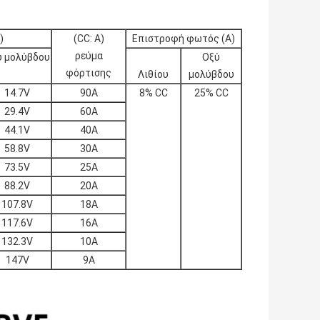
)
(CC: A)
Επιστροφή φωτός (A)
ρεύμα
ύ μολύβδου
Οξύ
φόρτισης
Λιθίου
μολύβδου
14.7V
90A
8% CC
25% CC
29.4V
60A
44.1V
40Α
58.8V
30Α
73.5V
25Α
88.2V
20Α
107.8V
18Α
117.6V
16Α
132.3V
10Α
147V
9Α