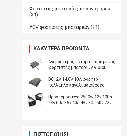
Φορτιστής μπαταρίας περονοφόρου
(31)
AGV φορτιστής μπαταριών
(21)
ΚΑΛΎΤΕΡΑ ΠΡΟΪΌΝΤΑ
Ανερόστερος αυτοματοποιημένος
φορτιστής μπαταριών λιθίου
διπλής τράπεζας 12V 10A 2
τράπεζας για φορτίο πλοίων
DC12V 14.6V 10A φορητό
λιμένα
πολλαπλό κανάλι αδιάβροχο
φορτιστή μπαταρίας IP65 Lifepo4
φορτιστή μπαταρίας ιόντων
Προσαρμοσμένο 2500w 12v 100a
λιθίου
24v 60a 36v 40a 48v 30a 60v 72v
φορτιστή μπαταριών Ac
ΠΙΣΤΟΠΟΊΗΣΗ