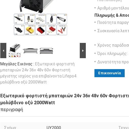
Αριθμό μοντέλου
Πληρωμής & Αποσ
Ποσότητα παραγγ
Συσκευασία λεπτ
Χρόνος παράδοσ
Όροι πληρωμής:
Δυνατότητα προ
Μεγάλες Εικόνας :
Εξωτερικό φορτιστή
μπαταριών 24v 36v 48v 60v Φορτιστή
Επικοινωνία
μέγιστης ισχύος για επιβαίνοντα Lifepo4
μολύβδινο οξύ 2000Watt
Εξωτερικό φορτιστή μπαταριών 24v 36v 48v 60v Φορτιστή
μολύβδινο οξύ 2000Watt
περιγραφή
Σχήμα:
UY2000
Τεχνι