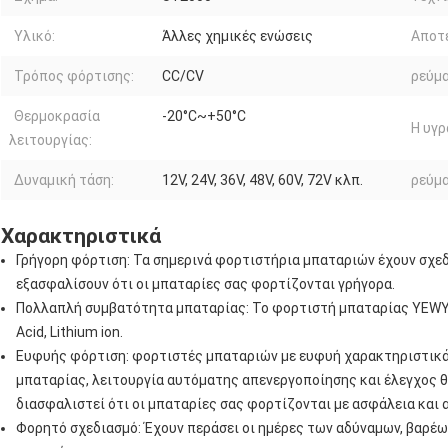
Υλικό:
Άλλες χημικές ενώσεις
Αποτ
Τρόπος φόρτισης:
CC/CV
ρεύμα
Θερμοκρασία
-20°C~+50°C
Η υγρ
λειτουργίας:
Δυναμική τάση:
12V, 24V, 36V, 48V, 60V, 72V κλπ.
ρεύμα
Χαρακτηριστικά
Γρήγορη φόρτιση: Τα σημερινά φορτιστήρια μπαταριών έχουν σχεδι
εξασφαλίσουν ότι οι μπαταρίες σας φορτίζονται γρήγορα.
Πολλαπλή συμβατότητα μπαταρίας: Το φορτιστή μπαταρίας YEWY μ
Acid, Lithium ion.
Ευφυής φόρτιση: φορτιστές μπαταριών με ευφυή χαρακτηριστικ
μπαταρίας, λειτουργία αυτόματης απενεργοποίησης και έλεγχος 
διασφαλιστεί ότι οι μπαταρίες σας φορτίζονται με ασφάλεια και
Φορητό σχεδιασμό: Έχουν περάσει οι ημέρες των αδύναμων, βαρέ