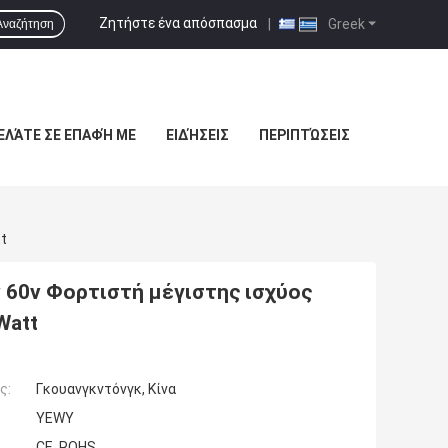
Ζητήστε ένα απόσπασμα
|
Greek
Αναζήτηση
ΕΛΆΤΕ ΣΕ ΕΠΑΦΉ ΜΕ
ΕΙΔΉΣΕΙΣ
ΠΕΡΙΠΤΏΣΕΙΣ
t
 60v Φορτιστή μέγιστης ισχύος
Watt
ς:
Γκουανγκντόνγκ, Κίνα
YEWY
CE, ROHS