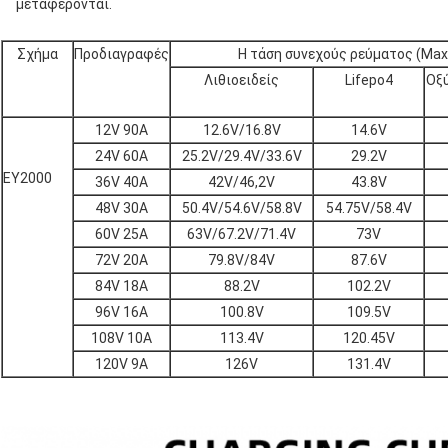
μεταφέρονται.
Σχήμα
Προδιαγραφές
Η τάση συνεχούς ρεύματος (Max
Λιθιοειδείς
Lifepo4
Οξ
12V 90A
12.6V/16.8V
14.6V
24V 60A
25.2V/29.4V/33.6V
29.2V
ΕΥ2000
36V 40A
42V/46,2V
43.8V
48V 30A
50.4V/54.6V/58.8V
54.75V/58.4V
60V 25A
63V/67.2V/71.4V
73V
72V 20A
79.8V/84V
87.6V
84V 18A
88.2V
102.2V
96V 16A
100.8V
109.5V
108V 10A
113.4V
120.45V
120V 9A
126V
131.4V