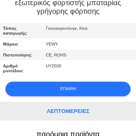
εξωτερικός φορτιστής μπαταρίας
ΠΟΙΟΤΙΚΌΣ
γρήγορης φόρτισης
ΈΛΕΓΧΟΣ
Τόπος
Γκουανγκντόνγκ, Κίνα
καταγωγής:
ΜΑΣ
Μάρκα:
YEWY
ΕΛΆΤΕ
Πιστοποίηση:
CE, ROHS
ΣΕ
Αριθμό
UY2500
ΕΠΑΦΉ
μοντέλου:
ΜΕ
ΕΠΑΦΉ!
ΕΙΔΉΣΕΙΣ
ΛΕΠΤΟΜΈΡΕΙΕΣ
ΠΕΡΙΠΤΏΣΕΙΣ
παρόμοια προϊόντα