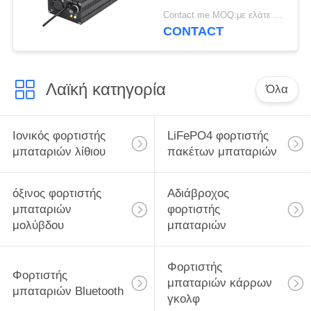
φορτιστών μπαταριών
Contact me MOQ:με ελάτε σε επαφή με
λίθιου 2.5A 67.2V
CONTACT
Λαϊκή κατηγορία
Όλα
Ιονικός φορτιστής
LiFePO4 φορτιστής
μπαταριών λίθιου
πακέτων μπαταριών
όξινος φορτιστής
Αδιάβροχος
μπαταριών
φορτιστής
μολύβδου
μπαταριών
Φορτιστής
Φορτιστής
μπαταριών κάρρων
μπαταριών Bluetooth
γκολφ