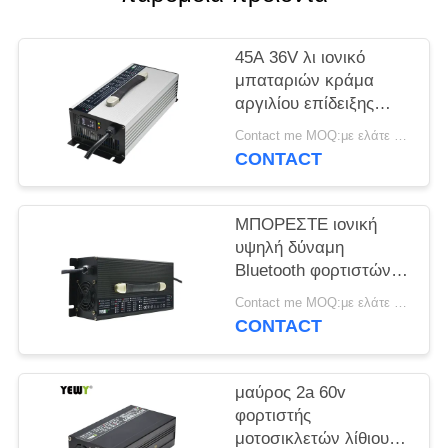
SITEMAP
45A 36V λι ιονικό
PRIVACY
μπαταριών κράμα
POLICY
αργιλίου επίδειξης
φορτιστών ασημένιο
Contact me MOQ:με ελάτε σε επαφή με
LCD
CONTACT
ΜΠΟΡΕΣΤΕ ιονική
υψηλή δύναμη
Bluetooth φορτιστών
μπαταριών λίθιου
Contact me MOQ:με ελάτε σε επαφή με
RS485 30A 60V
CONTACT
μαύρος 2a 60v
φορτιστής
μοτοσικλετών λίθιου