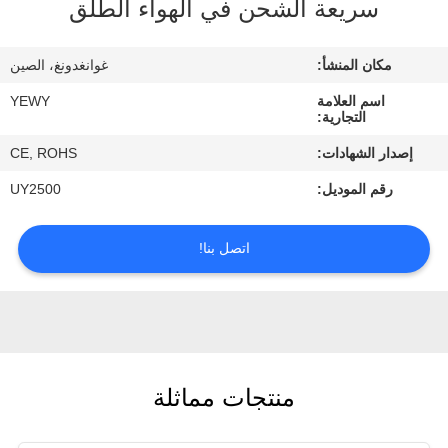
سريعة الشحن في الهواء الطلق
في
المعمل
مكان المنشأ:
غوانغدونغ، الصين
اسم العلامة
YEWY
رقابة
التجارية:
جودة
إصدار الشهادات:
CE, ROHS
رقم الموديل:
UY2500
اتصل
بنا
اتصل بنا!
أخبار
حالات
منتجات مماثلة
خريطة