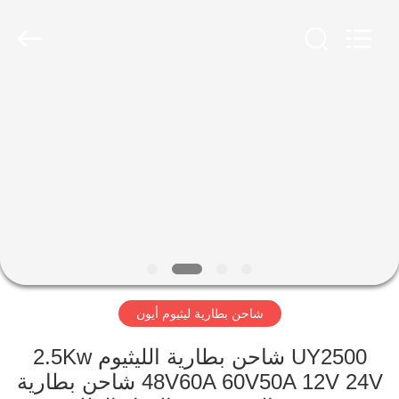
Guangzhou
Yunyang
Electronic
Technology
Co.,
Ltd..
All
Rights
بيت
Reserved.
منتجات
أشرطة
فيديو
معلومات
شاحن بطارية ليثيوم أيون
عنا
UY2500 شاحن بطارية الليثيوم 2.5Kw
جولة
48V60A 60V50A 12V 24V شاحن بطارية