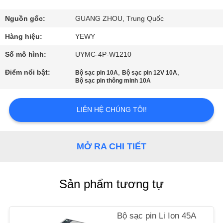
TÔI
Nguồn gốc:
GUANG ZHOU, Trung Quốc
THAM
Hàng hiệu:
YEWY
QUAN
Số mô hình:
UYMC-4P-W1210
NHÀ
Điểm nổi bật:
,
,
Bộ sạc pin 10A
Bộ sạc pin 12V 10A
Bộ sạc pin thông minh 10A
MÁY
LIÊN HỆ CHÚNG TÔI!
KIỂM
SOÁT
MỞ RA CHI TIẾT
CHẤT
LƯỢNG
Sản phẩm tương tự
LIÊN
HỆ
Bộ sạc pin Li Ion 45A