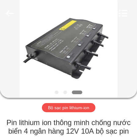
Guangzhou
Yunyang
Electronic
Technology
Co.,
Ltd..
All
Rights
TRANG
Reserved.
CHỦ
CÁC
SẢN
PHẨM
VIDEO
Bộ sạc pin lithium-ion
VỀ
Pin lithium ion thông minh chống nước
CHÚNG
biển 4 ngân hàng 12V 10A bộ sạc pin