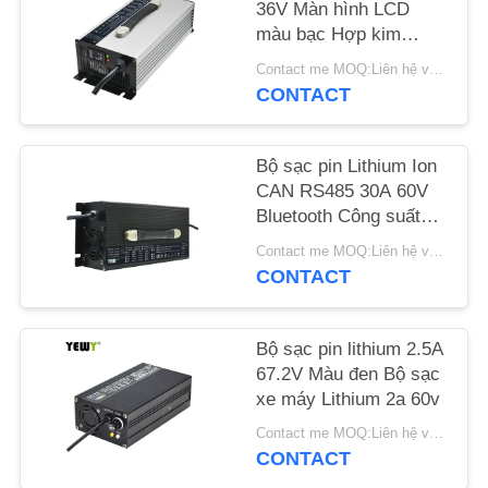
36V Màn hình LCD
CHÚNG
màu bạc Hợp kim
TÔI
nhôm
Contact me MOQ:Liên hệ với tôi
CONTACT
TIN
TỨC
Bộ sạc pin Lithium Ion
CAN RS485 30A 60V
Bluetooth Công suất
CÁC
cao
Contact me MOQ:Liên hệ với tôi
TRƯỜNG
CONTACT
HỢP
Bộ sạc pin lithium 2.5A
SƠ
67.2V Màu đen Bộ sạc
ĐỒ
xe máy Lithium 2a 60v
TRANG
Contact me MOQ:Liên hệ với tôi
CONTACT
WEB