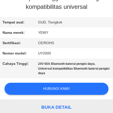
kompatibilitas universal
PABRIK
Tempat asal:
GUD, Tiongkok
KONTROL
Nama merek:
YEWY
KUALITAS
Sertifikasi:
CE/ROHS
Nomor model:
UY2000
HUBUNGI
Cahaya Tinggi:
,
24V 60A Bluetooth baterai pengisi daya
KAMI
Universal kompatibilitas Bluetooth baterai pengisi
daya
BERITA
HUBUNGI KAMI!
KASUS
BUKA DETAIL