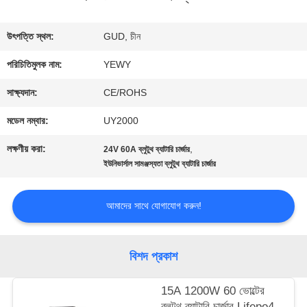
ভ্রমণ
উৎপত্তি স্থল:
GUD, চীন
পরিচিতিমুলক নাম:
YEWY
মান
সাক্ষ্যদান:
CE/ROHS
নিয়ন্ত্রণ
মডেল নম্বার:
UY2000
লক্ষণীয় করা:
,
24V 60A ব্লুটুথ ব্যাটারি চার্জার
যোগাযোগ
ইউনিভার্সাল সামঞ্জস্যতা ব্লুটুথ ব্যাটারি চার্জার
করুন
আমাদের সাথে যোগাযোগ করুন!
খবর
বিশদ প্রকাশ
মামলা
15A 1200W 60 ভোল্টের
ব্লুটুথ ব্যাটারি চার্জার Lifepo4