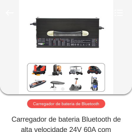
-
2026
Guangzhou
Yunyang
Electronic
Technology
CASA
Co.,
Ltd..
All
Rights
Reserved.
PRODUTOS
VÍDEOS
SOBRE
Carregador de bateria de Bluetooth
NÓS
Carregador de bateria Bluetooth de
alta velocidade 24V 60A com
EXCURSÃO