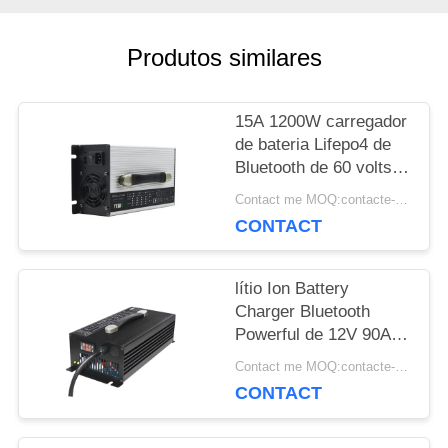
CASOS
Produtos similares
15A 1200W carregador
MAPA
de bateria Lifepo4 de
DO
Bluetooth de 60 volts
inteligente
Contact me MOQ:contacte-me
SITE
CONTACT
PRIVACY
lítio Ion Battery
Charger Bluetooth
POLICY
Powerful de 12V 90A
24V 36V 48V
Contact me MOQ:contacte-me
CONTACT