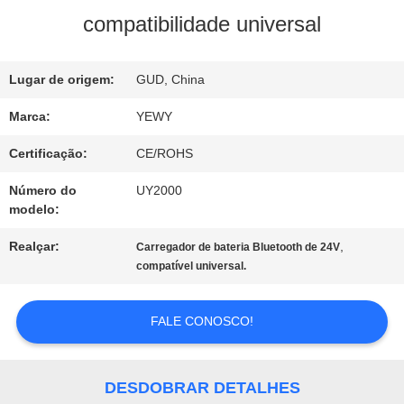
compatibilidade universal
DA
FÁBRICA
Lugar de origem:
GUD, China
Marca:
YEWY
CONTROLE
Certificação:
CE/ROHS
DA
Número do
UY2000
modelo:
QUALIDADE
Realçar:
,
Carregador de bateria Bluetooth de 24V
compatível universal.
CONTACTE-
NOS
FALE CONOSCO!
NOTÍCIA
DESDOBRAR DETALHES