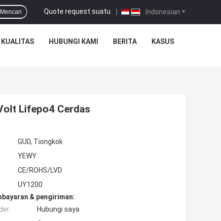
Quote request suatu
|
Indonesian
Mencari
 KUALITAS
HUBUNGI KAMI
BERITA
KASUS
Volt Lifepo4 Cerdas
GUD, Tiongkok
YEWY
CE/ROHS/LVD
UY1200
mbayaran & pengiriman:
der:
Hubungi saya