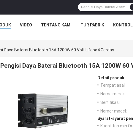
ODUK
VIDEO
TENTANG KAMI
TUR PABRIK
KONTROL
si Daya Baterai Bluetooth 15A 1200W 60 Volt Lifepo4 Cerdas
Pengisi Daya Baterai Bluetooth 15A 1200W 60 
Detail produk:
Tempat asal:
Nama merek:
Sertifikasi:
Nomor model:
Syarat-syarat pe
Kuantitas min Or