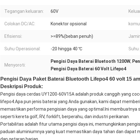
Tegangan keluaran:
60V
Keluar
Colokan DC/AC:
Konektor opsional
komun
Efisiensi:
>=89%(beban penuh)
Jamin
Suhu Operasional:
-20 hingga 40 ℃
Suhu
Pengisi Daya Baterai Bluetooth 1200W
,
Pen
Menyoroti:
Pengisi Daya Baterai 60 Volt Lifepo4
Pengisi Daya Paket Baterai Bluetooth Lifepo4 60 volt 15 a
Deskripsi Produk:
Pengisi daya cerdas UY1200-60V15A adalah produk canggih yang coco
lifepo4.Apa pun jenis baterai yang Anda gunakan, kami dapat member
memastikan performa pengisian daya yang optimal.Ini membuatnya s
seperti kereta golf, RV, forklift, berperahu, dan industri perikanan.
Portabilitas adalah fitur utama pengisi daya ini, memungkinkan pengi
paduan aluminiumnya yang kuat memastikan daya tahan dan dapat me
dan getaran harian.