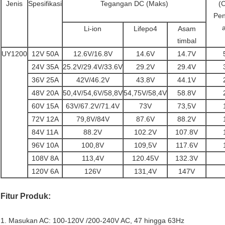
Jenis
Spesifikasi
Tegangan DC (Maks)
(
Pen
Li-ion
Lifepo4
Asam
timbal
UY1200
12V 50A
12.6V/16.8V
14.6V
14.7V
24V 35A
25.2V/29.4V/33.6V
29.2V
29.4V
36V 25A
42V/46.2V
43.8V
44.1V
48V 20A
50,4V/54,6V/58,8V
54,75V/58,4V
58.8V
60V 15A
63V/67.2V/71.4V
73V
73,5V
72V 12A
79,8V/84V
87.6V
88.2V
84V 11A
88.2V
102.2V
107.8V
96V 10A
100,8V
109,5V
117.6V
108V 8A
113,4V
120.45V
132.3V
120V 6A
126V
131,4V
147V
Fitur Produk
:
1. Masukan AC: 100-120V /200-240V AC, 47 hingga 63Hz