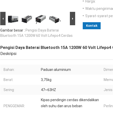
Harga:
Waktu pengirima
Syarat-syarat p
Kontak
Gambar besar :
Pengisi Daya Baterai
Bluetooth 15A 1200W 60 Volt Lifepo4 Cerdas
Pengisi Daya Baterai Bluetooth 15A 1200W 60 Volt Lifepo4
Deskripsi
Bahan:
Paduan aluminium
Dimen
Berat:
3,75kg
Mema
Sering:
47~63HZ
Jenis
Kipas pendingin cerdas dikendalikan
PENGGEMAR:
oleh suhu dan arus beban
Perli