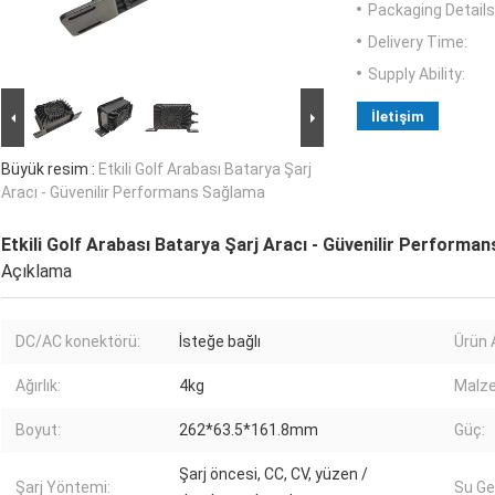
Packaging Details
Delivery Time:
Supply Ability:
İletişim
Büyük resim :
Etkili Golf Arabası Batarya Şarj
Aracı - Güvenilir Performans Sağlama
Etkili Golf Arabası Batarya Şarj Aracı - Güvenilir Performa
Açıklama
DC/AC konektörü:
İsteğe bağlı
Ürün 
Ağırlık:
4kg
Malz
Boyut:
262*63.5*161.8mm
Güç:
Şarj öncesi, CC, CV, yüzen /
Şarj Yöntemi:
Su Ge