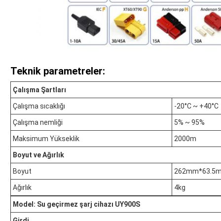
Teknik parametreler:
Çalışma Şartları
Çalışma sıcaklığı
-20°C ~ +40°C
Çalışma nemliği
5% ~ 95%
Maksimum Yükseklik
2000m
Boyut ve Ağırlık
Boyut
262mm*63.5
Ağırlık
4kg
Model: Su geçirmez şarj cihazı UY900S
Girdi