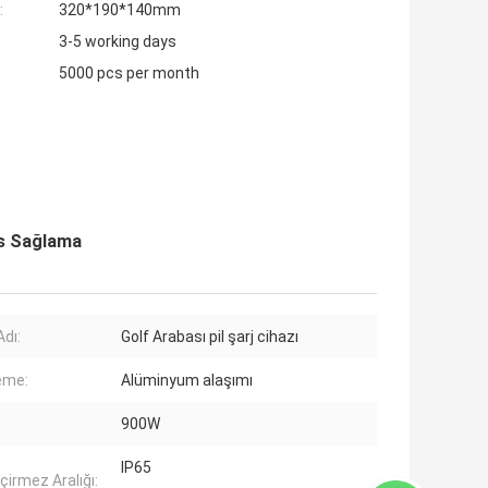
:
320*190*140mm
3-5 working days
5000 pcs per month
ns Sağlama
Adı:
Golf Arabası pil şarj cihazı
eme:
Alüminyum alaşımı
900W
IP65
çirmez Aralığı: