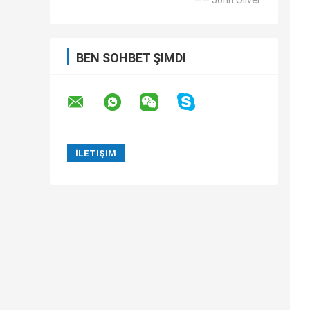
—— John Oliver
BEN SOHBET ŞIMDI