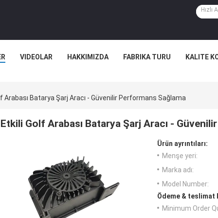
ER
VIDEOLAR
HAKKIMIZDA
FABRIKA TURU
KALITE K
olf Arabası Batarya Şarj Aracı - Güvenilir Performans Sağlama
Etkili Golf Arabası Batarya Şarj Aracı - Güveni
Ürün ayrıntıları:
Menşe yeri:
Marka adı:
Model Number:
Ödeme & teslimat k
Minimum Order Qu