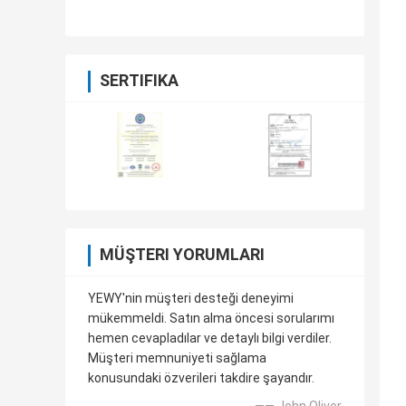
Arabası Pil Şarj cihazı
SERTIFIKA
MÜŞTERI YORUMLARI
YEWY'nin müşteri desteği deneyimi
mükemmeldi. Satın alma öncesi sorularımı
hemen cevapladılar ve detaylı bilgi verdiler.
Müşteri memnuniyeti sağlama
konusundaki özverileri takdire şayandır.