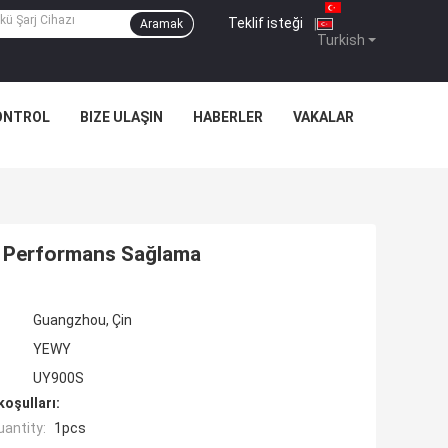
Teklif isteği
|
Aramak
Turkish
ONTROL
BIZE ULAŞIN
HABERLER
VAKALAR
lir Performans Sağlama
Guangzhou, Çin
YEWY
UY900S
oşulları:
antity:
1pcs