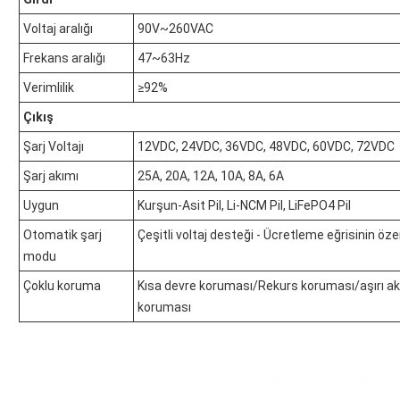
Voltaj aralığı
90V~260VAC
Frekans aralığı
47~63Hz
Verimlilik
≥92%
Çıkış
Şarj Voltajı
12VDC, 24VDC, 36VDC, 48VDC, 60VDC, 72VDC
Şarj akımı
25A, 20A, 12A, 10A, 8A, 6A
Uygun
Kurşun-Asit Pil, Li-NCM Pil, LiFePO4 Pil
Otomatik şarj
Çeşitli voltaj desteği - Ücretleme eğrisinin ö
modu
Çoklu koruma
Kısa devre koruması/Rekurs koruması/aşırı akı
koruması