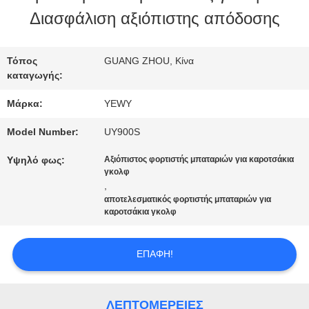
Διασφάλιση αξιόπιστης απόδοσης
ΕΡΓΟΣΤΑΣΊΩΝ
Τόπος
GUANG ZHOU, Κίνα
ΠΟΙΟΤΙΚΌΣ
καταγωγής:
ΈΛΕΓΧΟΣ
Μάρκα:
YEWY
Model Number:
UY900S
ΜΑΣ
Υψηλό φως:
Αξιόπιστος φορτιστής μπαταριών για καροτσάκια
γκολφ
ΕΛΆΤΕ
,
αποτελεσματικός φορτιστής μπαταριών για
ΣΕ
καροτσάκια γκολφ
ΕΠΑΦΉ
ΕΠΑΦΉ!
ΜΕ
ΛΕΠΤΟΜΈΡΕΙΕΣ