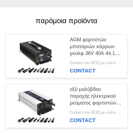
ΕΙΔΉΣΕΙΣ
παρόμοια προϊόντα
ΠΕΡΙΠΤΏΣΕΙΣ
AGM φορτιστών
μπαταριών κάρρων
SITEMAP
γκολφ 36V 40A 44.1V
150A οξύ μολύβδου
Contact me MOQ:με ελάτε σε επαφή με
που προσαρμόζεται
CONTACT
PRIVACY
POLICY
οξύ μολύβδου
παροχής ηλεκτρικού
ρεύματος φορτιστών
μπαταριών 36V 20A
Contact me MOQ:με ελάτε σε επαφή με
Lipo για το κάρρο
CONTACT
γκολφ