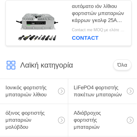
αυτόματο ιόν λίθιου
φορτιστών μπαταριών
κάρρων γκολφ 25A
48V αδιάβροχο
Contact me MOQ:με ελάτε σε επαφή με
CONTACT
Λαϊκή κατηγορία
Όλα
Ιονικός φορτιστής
LiFePO4 φορτιστής
μπαταριών λίθιου
πακέτων μπαταριών
όξινος φορτιστής
Αδιάβροχος
μπαταριών
φορτιστής
μολύβδου
μπαταριών