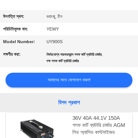
ভ্রমণ
উৎপত্তি স্থল:
গুয়াংঝু, চীন
পরিচিতিমুলক নাম:
YEWY
মান
Model Number:
UY900S
নিয়ন্ত্রণ
লক্ষণীয় করা:
,
নির্ভরযোগ্য পারফরম্যান্স গলফ কার্ট ব্যাটারি চার্জার
দক্ষ গলফ কার্ট ব্যাটারি চার্জার
যোগাযোগ
আমাদের সাথে যোগাযোগ করুন!
করুন
বিশদ প্রকাশ
খবর
36V 40A 44.1V 150A
গলফ কার্ট ব্যাটারি চার্জার AGM
মামলা
লিড অ্যাসিড কাস্টমাইজড