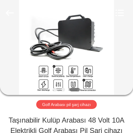
2026
Guangzhou
Yunyang
Electronic
Technology
Co.,
EV
Ltd..
All
Rights
Reserved.
ÜRÜNLER
VIDEOLAR
HAKKIMIZDA
Golf Arabası pil şarj cihazı
FABRIKA
Taşınabilir Kulüp Arabası 48 Volt 10A
Elektrikli Golf Arabası Pil Şarj cihazı
TURU