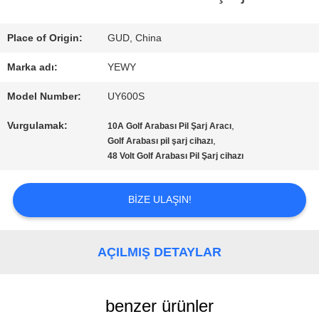
Place of Origin:
GUD, China
KALITE
Marka adı:
YEWY
KONTROL
Model Number:
UY600S
Vurgulamak:
,
BIZE
10A Golf Arabası Pil Şarj Aracı
,
Golf Arabası pil şarj cihazı
48 Volt Golf Arabası Pil Şarj cihazı
ULAŞIN
BIZE ULAŞIN!
HABERLER
AÇILMIŞ DETAYLAR
VAKALAR
benzer ürünler
SITE