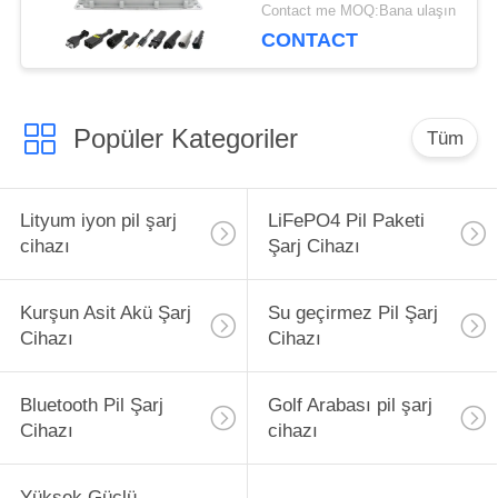
Dayanıklı
Contact me MOQ:Bana ulaşın
CONTACT
Popüler Kategoriler
Tüm
Lityum iyon pil şarj
LiFePO4 Pil Paketi
cihazı
Şarj Cihazı
Kurşun Asit Akü Şarj
Su geçirmez Pil Şarj
Cihazı
Cihazı
Bluetooth Pil Şarj
Golf Arabası pil şarj
Cihazı
cihazı
Yüksek Güçlü