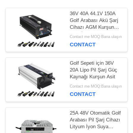
HARITASI
36V 40A 44.1V 150A
Golf Arabası Akü Şarj
Cihazı AGM Kurşun
PRIVACY
Asit Özelleştirilmiş
Contact me MOQ:Bana ulaşın
CONTACT
POLICY
Golf Sepeti için 36V
20A Lipo Pil Şarj Güç
Kaynağı Kurşun Asit
Contact me MOQ:Bana ulaşın
CONTACT
25A 48V Otomatik Golf
Arabası Pil Şarj Cihazı
Lityum İyon Suya