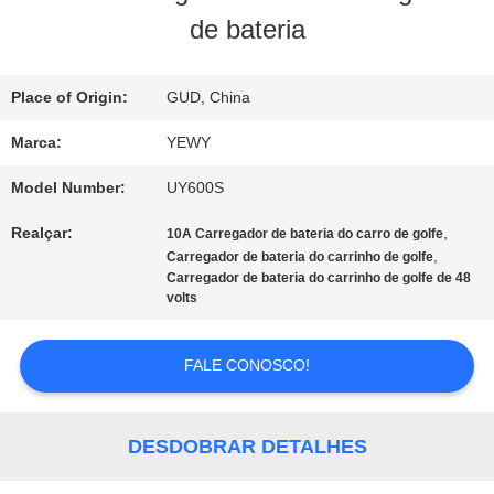
de bateria
DA
FÁBRICA
Place of Origin:
GUD, China
Marca:
YEWY
CONTROLE
Model Number:
UY600S
DA
Realçar:
,
10A Carregador de bateria do carro de golfe
,
QUALIDADE
Carregador de bateria do carrinho de golfe
Carregador de bateria do carrinho de golfe de 48
volts
CONTACTE-
FALE CONOSCO!
NOS
DESDOBRAR DETALHES
NOTÍCIA