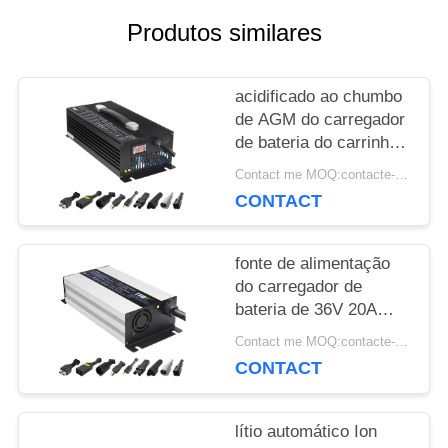
Produtos similares
CASOS
acidificado ao chumbo
de AGM do carregador
MAPA
de bateria do carrinho
DO
de golfe de 36V 40A
Contact me MOQ:contacte-me
44.1V 150A
CONTACT
SITE
personalizado
fonte de alimentação
PRIVACY
do carregador de
bateria de 36V 20A
POLICY
Lipo acidificada ao
Contact me MOQ:contacte-me
chumbo para o
CONTACT
carrinho de golfe
lítio automático Ion