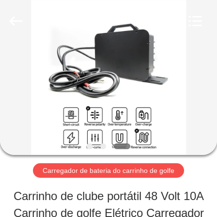
-
2026
Guangzhou
Yunyang
Electronic
Technology
CASA
Co.,
Ltd..
All
Rights
Reserved.
PRODUTOS
VÍDEOS
SOBRE
Carregador de bateria do carrinho de golfe
NÓS
Carrinho de clube portátil 48 Volt 10A
Carrinho de golfe Elétrico Carregador
EXCURSÃO