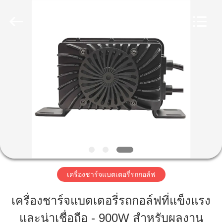
-
2026
Guangzhou
Yunyang
Electronic
Technology
บ้าน
Co.,
Ltd..
All
Rights
Reserved.
สินค้า
วิดีโอ
เกี่ยว
เครื่องชาร์จแบตเตอรี่รถกอล์ฟ
กับ
เครื่องชาร์จแบตเตอรี่รถกอล์ฟที่แข็งแรง
เรา
และน่าเชื่อถือ - 900W สําหรับผลงาน