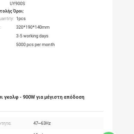
UY900S
τολής Όροι:
antity:
1pcs
:
320*190*140mm
3-5 working days
5000 pcs per month
ι γκολφ - 900W για μέγιστη απόδοση
ότητα:
47~63Hz