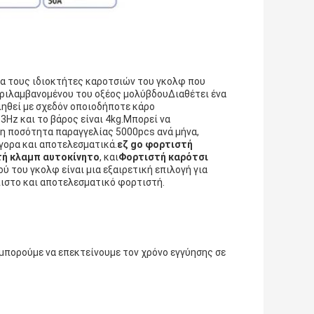
ια τους ιδιοκτήτες καροτσιών του γκολφ που
εριλαμβανομένου του οξέος μολύβδουΔιαθέτει ένα
ιηθεί με σχεδόν οποιοδήποτε κάρο
Hz και το βάρος είναι 4kg.Μπορεί να
τη ποσότητα παραγγελίας 5000pcs ανά μήνα,
ήγορα και αποτελεσματικά.
εζ go φορτιστή
τή κλαμπ αυτοκίνητο
, και
Φορτιστή καρότσι
 του γκολφ είναι μια εξαιρετική επιλογή για
πιστο και αποτελεσματικό φορτιστή.
 μπορούμε να επεκτείνουμε τον χρόνο εγγύησης σε