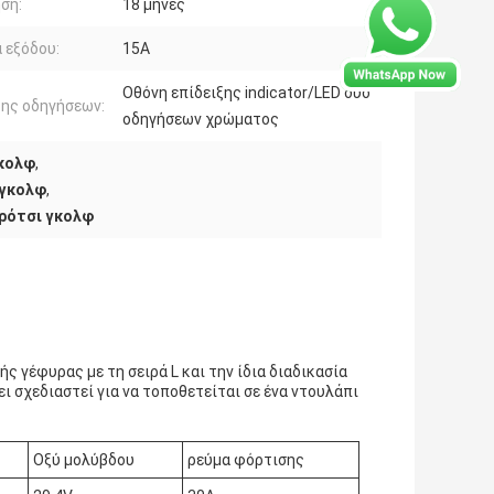
ση:
18 μήνες
 εξόδου:
15Α
Οθόνη επίδειξης indicator/LED δύο
ης οδηγήσεων:
οδηγήσεων χρώματος
γκολφ
,
 γκολφ
,
ρότσι γκολφ
ής γέφυρας με τη σειρά L και την ίδια διαδικασία
χει σχεδιαστεί για να τοποθετείται σε ένα ντουλάπι
Οξύ μολύβδου
ρεύμα φόρτισης