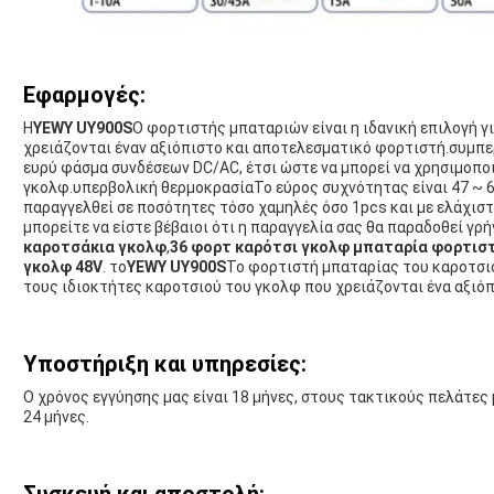
Εφαρμογές:
Η
YEWY UY900S
Ο φορτιστής μπαταριών είναι η ιδανική επιλογή γ
χρειάζονται έναν αξιόπιστο και αποτελεσματικό φορτιστή.συμπ
ευρύ φάσμα συνδέσεων DC/AC, έτσι ώστε να μπορεί να χρησιμοπο
γκολφ.υπερβολική θερμοκρασίαΤο εύρος συχνότητας είναι 47 ~ 63
παραγγελθεί σε ποσότητες τόσο χαμηλές όσο 1pcs και με ελάχισ
μπορείτε να είστε βέβαιοι ότι η παραγγελία σας θα παραδοθεί γρ
καροτσάκια γκολφ
,
36 φορτ καρότσι γκολφ μπαταρία φορτισ
γκολφ 48V
. το
YEWY UY900S
Το φορτιστή μπαταρίας του καροτσιού
τους ιδιοκτήτες καροτσιού του γκολφ που χρειάζονται ένα αξιό
Υποστήριξη και υπηρεσίες:
Ο χρόνος εγγύησης μας είναι 18 μήνες, στους τακτικούς πελάτες
24 μήνες.