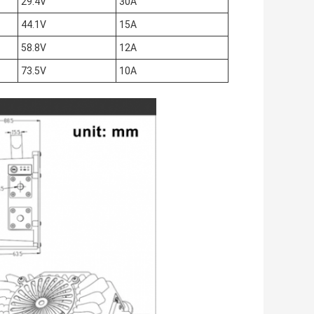
29.4V
30Α
44.1V
15Α
58.8V
12Α
73.5V
10Α