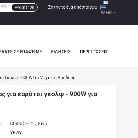
Ζητήστε ένα απόσπασμα
|
Αναζήτηση
Greek
ΕΛΆΤΕ ΣΕ ΕΠΑΦΉ ΜΕ
ΕΙΔΉΣΕΙΣ
ΠΕΡΙΠΤΏΣΕΙΣ
σι Γκολφ - 900W Για Μέγιστη Απόδοση
ς για καρότσι γκολφ - 900W για
:
GUANG ZHOU, Κίνα
YEWY