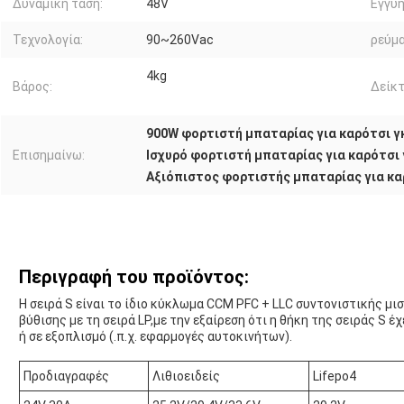
Δυναμική τάση:
48V
Εγγύη
Τεχνολογία:
90~260Vac
ρεύμα
4kg
Βάρος:
Δείκτ
900W φορτιστή μπαταρίας για καρότσι 
Επισημαίνω:
Ισχυρό φορτιστή μπαταρίας για καρότσι
Αξιόπιστος φορτιστής μπαταρίας για κα
Περιγραφή του προϊόντος:
Η σειρά S είναι το ίδιο κύκλωμα CCM PFC + LLC συντονιστικής μισ
βύθισης με τη σειρά LP,με την εξαίρεση ότι η θήκη της σειράς S έ
ή σε εξοπλισμό (.π.χ. εφαρμογές αυτοκινήτων).
Προδιαγραφές
Λιθιοειδείς
Lifepo4