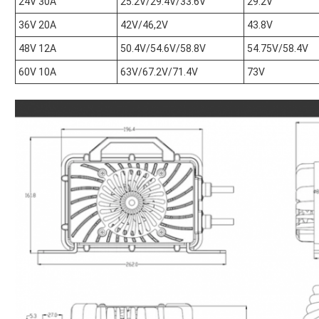
24V 30A
25.2V/29.4V/33.6V
29.2V
36V 20A
42V/46,2V
43.8V
48V 12A
50.4V/54.6V/58.8V
54.75V/58.4V
60V 10A
63V/67.2V/71.4V
73V