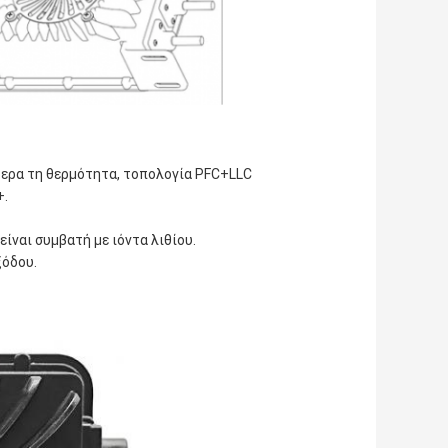
τερα τη θερμότητα, τοπολογία PFC+LLC
+.
είναι συμβατή με ιόντα λιθίου.
ξόδου.