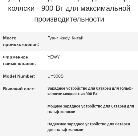
коляски - 900 Вт для максимальной
ФАБРИКИ
производительности
ПРОВЕРКА
Место
Гуанг Чжоу, Китай
происхождения:
КАЧЕСТВА
Фирменное
YEWY
наименование:
СВЯЖИТЕСЬ
Model Number:
UY900S
МЫ
Высокий свет:
Зарядное устройство для батареи для гольф-
коляски мощностью 900 Вт
,
НОВОСТИ
Мощное зарядное устройство для батареи для
гольф-коляски
,
Надежное зарядное устройство для батареи
СЛУЧАИ
для гольф-коляски