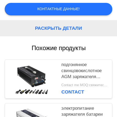
КОНТАКТНЫЕ ДАННЫЕ!
КАРТА
САЙТА
РАСКРЫТЬ ДЕТАЛИ
PRIVACY
Похожие продукты
POLICY
подгонянное
свинцовокислотное
AGM заряжателя
батареи тележки
Contact me MOQ:свяжитесь я
гольфа 36V 40A 44.1V
CONTACT
150A
электропитание
заряжателя батареи