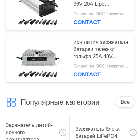
36V 20A Lipo
свинцовокислотное
Contact me MOQ:свяжитесь я
для тележки гольфа
CONTACT
ион лития заряжателя
батареи тележки
гольфа 25A 48V
автоматический
Contact me MOQ:свяжитесь я
делает водостойким
CONTACT
Популярные категории
Все
Заряжатель литий-
Заряжатель блока
ионного
батарей LiFePO4
аккумулятора