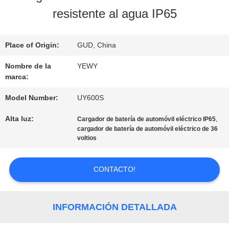
resistente al agua IP65
DE
LA
Place of Origin:
GUD, China
FÁBRICA
Nombre de la
YEWY
marca:
CONTROL
Model Number:
UY600S
Alta luz:
,
DE
Cargador de batería de automóvil eléctrico IP65
cargador de batería de automóvil eléctrico de 36
voltios
CALIDAD
CONTACTO!
ÉNTRENOS
EN
INFORMACIÓN DETALLADA
CONTACTO