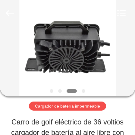
-
2026
Guangzhou
Yunyang
Electronic
Technology
HOGAR
Co.,
Ltd..
All
Rights
Reserved.
PRODUCTOS
VÍDEOS
SOBRE
Cargador de batería impermeable
NOSOTROS
Carro de golf eléctrico de 36 voltios
cargador de batería al aire libre con
VIAJE