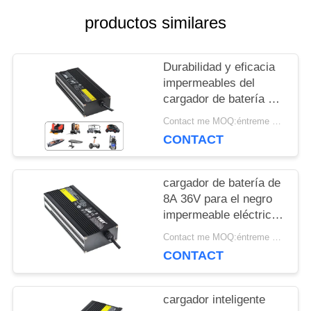
productos similares
CON
Durabilidad y eficacia
NOTICIAS
impermeables del
cargador de batería de
IP65 60V 5A
Contact me MOQ:éntreme en contacto con
CASOS
CONTACT
MAPA
cargador de batería de
8A 36V para el negro
DEL
impermeable eléctrico
de la bici IP65
SITIO
Contact me MOQ:éntreme en contacto con
CONTACT
PRIVACY
cargador inteligente