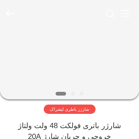
Guangzhou
Yunyang
Electronic
Technology
Co.,
Ltd..
صفحه
All
Rights
Reserved.
اصلی
محصولات
فیلم
های
شارژر باطری لیفتراک
شارژر باتری فولکت 48 ولت ولتاژ
درباره
خروجی و جریان شارژ 20A