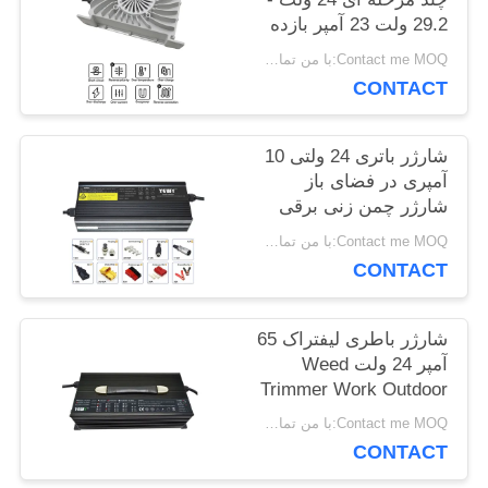
29.2 ولت 23 آمپر بازده
بالا
Contact me MOQ:با من تماس بگیر
اخبار
CONTACT
موارد
شارژر باتری 24 ولتی 10
آمپری در فضای باز
شارژر چمن زنی برقی
نقشه
کوچک IP65
Contact me MOQ:با من تماس بگیر
CONTACT
سایت
شارژر باطری لیفتراک 65
PRIVACY
آمپر 24 ولت Weed
Trimmer Work Outdoor
POLICY
Work
Contact me MOQ:با من تماس بگیر
CONTACT