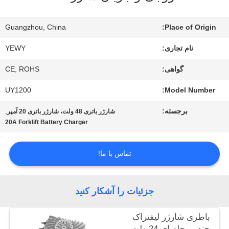
ما
Guangzhou, China
Place of Origin:
تور
نام تجاری:
YEWY
کارخانه
گواهی:
CE, ROHS
UY1200
Model Number:
کنترل
برجسته:
,
شارژر باتری 48 ولت، شارژر باتری 20 آمپر
کیفیت
20A Forklift Battery Charger
تماس با ما!
با
ما
جزئیات را آشکار کنید
تماس
باطری شارژر لیفتراک
بگیرید
چند مرحله ای 24 ولت -