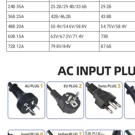
24В 35А
25.2В/29.4В/33.6В
29.2В
36В 25А
42В/46,2В
43.8В
48В 20А
50.4V/54.6V/58.8V
54.75V/58.4V
60В 15А
63V/67.2V/71.4V
73В
72В 12А
79.8V/84V
87.6В