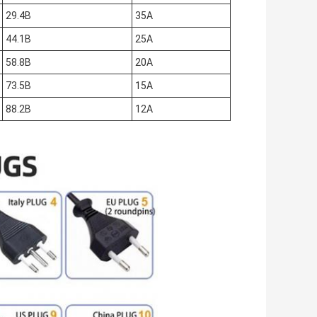
29.4В
35А
44.1В
25А
58.8В
20А
73.5В
15А
88.2В
12А