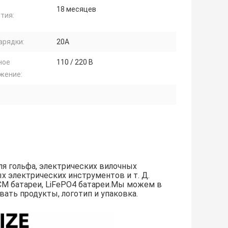
18 месяцев
тия:
арядки:
20А
ное
110 / 220 В
жение:
ля гольфа, электрических вилочных
х электрических инструментов и т. Д.
CM батареи, LiFePO4 батареи.Мы можем в
ать продукты, логотип и упаковка.