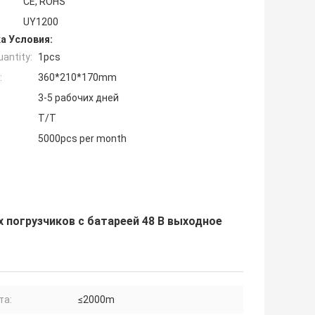
CE, ROHS
UY1200
а Условия:
antity:
1pcs
:
360*210*170mm
3-5 рабочих дней
T/T
5000pcs per month
 погрузчиков с батареей 48 В выходное
та:
≤2000m