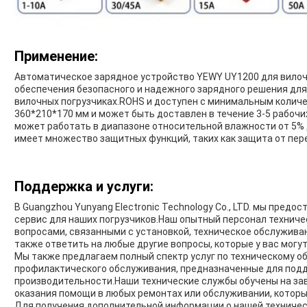
Применение:
Автоматическое зарядное устройство YEWY UY1200 для вилоч
обеспечения безопасного и надежного зарядного решения для
вилочных погрузчиках.ROHS и доступен с минимальным количе
360*210*170 мм и может быть доставлен в течение 3-5 рабоч
может работать в диапазоне относительной влажности от 5% д
имеет множество защитных функций, таких как защита от пере
Поддержка и услуги:
В Guangzhou Yunyang Electronic Technology Co., LTD. мы пред
сервис для наших погрузчиков.Наш опытный персонал техниче
вопросами, связанными с установкой, техническое обслуживан
также ответить на любые другие вопросы, которые у вас могут
Мы также предлагаем полный спектр услуг по техническому 
профилактического обслуживания, предназначенные для под
производительности.Наши технические службы обучены на за
оказания помощи в любых ремонтах или обслуживании, которы
Для получения дополнительной информации о нашей техничес