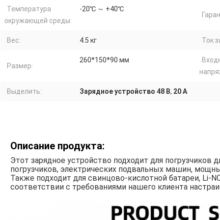
Температура
-20℃ ～ +40℃
Гаран
окружающей среды:
Вес:
4.5 кг
Ток з
260*150*90 мм
Вход
Размер:
напря
Выделить:
Зарядное устройство 48 В
,
20 А
Описание продукта:
Этот зарядное устройство подходит для погрузчиков д
погрузчиков, электрических подвальных машин, мощны
Также подходит для свинцово-кислотной батареи, Li-N
соответствии с требованиями нашего клиента настраив