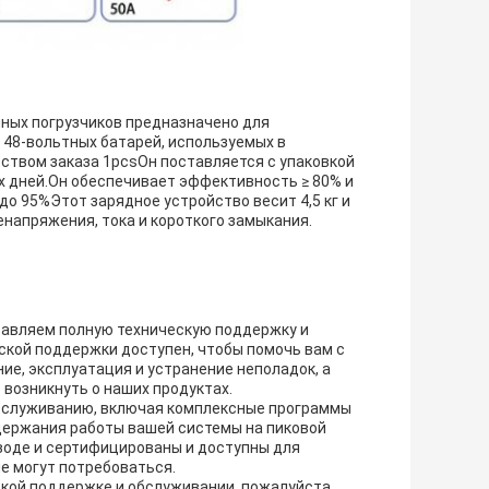
ных погрузчиков предназначено для
 48-вольтных батарей, используемых в
ством заказа 1pcsОн поставляется с упаковкой
их дней.Он обеспечивает эффективность ≥ 80% и
о 95%Этот зарядное устройство весит 4,5 кг и
напряжения, тока и короткого замыкания.
оставляем полную техническую поддержку и
ской поддержки доступен, чтобы помочь вам с
ие, эксплуатация и устранение неполадок, а
 возникнуть о наших продуктах.
обслуживанию, включая комплексные программы
держания работы вашей системы на пиковой
воде и сертифицированы и доступны для
е могут потребоваться.
кой поддержке и обслуживании, пожалуйста,