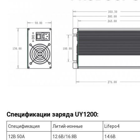
Спецификации заряда UY1200:
Спецификация
Литий-ионные
Lifepo4
12В 50А
12.6В/16.8В
14.6В