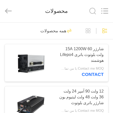
Guangzhou
Yunyang
Electronic
محصولات
Technology
Co.,
Ltd..
All
Rights
صفحه
Reserved.
49
همه محصولات
اصلی
شارژر باتری لیتیوم
یون
شارژر 15A 1200W 60
محصولات
ولت بلوتوث باتری Lifepo4
هوشمند
فیلم
Contact me MOQ:با من تماس بگیر
CONTACT
های
29
شارژر پک باتری
درباره
12 ولت 90 آمپر 24 ولت
36 ولت 48 ولت لیتیوم یون
ما
LiFePO4
شارژر باتری بلوتوث
قدرتمند
Contact me MOQ:با من تماس بگیر