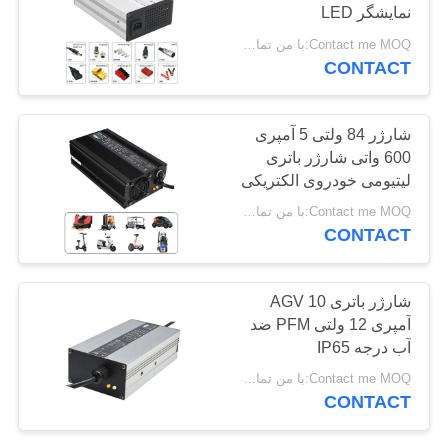
نمایشگر LED
Contact me MOQ:با من تماس بگیر
نقشه
CONTACT
24
سایت
شارژر باتری بلوتوث
شارژر 84 ولتی 5 آمپری
PRIVACY
600 واتی شارژر باتری
POLICY
لیتیومی خودروی الکتریکی
Contact me MOQ:با من تماس بگیر
CONTACT
28
شارژر باتری AGV 10
شارژر باتری گلف سبد
آمپری 12 ولتی PFM ضد
آب درجه IP65
خرید
Contact me MOQ:با من تماس بگیر
CONTACT