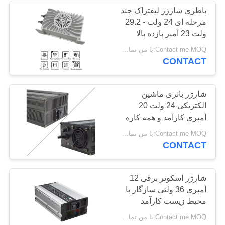
باطری شارژر لیفتراک چند
مرحله ای 24 ولت - 29.2
21
ولت 23 آمپر بازده بالا
شارژر باتری با قدرت
Contact me MOQ:با من تماس بگیر
CONTACT
بالا
شارژر باتری ماشین
الکتریکی 24 ولت 20
آمپری کارآمد و همه کاره
25
Contact me MOQ:با من تماس بگیر
CONTACT
شارژر باتری موتور
سیکلت
شارژر اسکوتر برقی 12
آمپری 36 ولتی سازگار با
محیط زیست کارآمد
Contact me MOQ:با من تماس بگیر