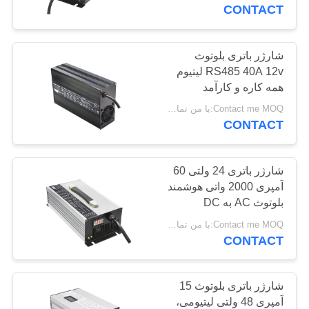
تور
CONTACT
کارخانه
شارژر باتری بلوتوث
36
RS485 40A 12v لیتیوم
کنترل
شارژر باتری سرب
همه کاره و کارآمد
کیفیت
Contact me MOQ:با من تماس بگیر
اسید
CONTACT
با
ما
شارژر باتری 24 ولتی 60
آمپری 2000 واتی هوشمند
تماس
بلوتوث AC به DC
38
بگیرید
Contact me MOQ:با من تماس بگیر
CONTACT
شارژر باتری ضد آب
اخبار
شارژر باتری بلوتوث 15
موارد
آمپری 48 ولتی لیتیومی،