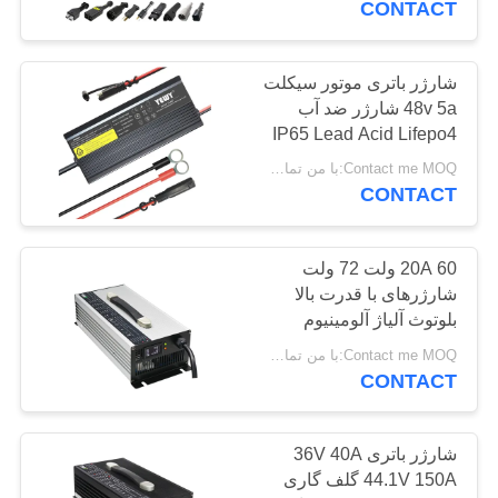
CONTACT
24
شارژر باتری موتور سیکلت
شارژر اسکوتر برقی
48v 5a شارژر ضد آب
IP65 Lead Acid Lifepo4
Charger
Contact me MOQ:با من تماس بگیر
CONTACT
20A 60 ولت 72 ولت
17
شارژرهای با قدرت بالا
شارژر باتری ماشین
بلوتوث آلیاژ آلومینیوم
هوشمند
Contact me MOQ:با من تماس بگیر
برقی
CONTACT
شارژر باتری 36V 40A
44.1V 150A گلف گاری