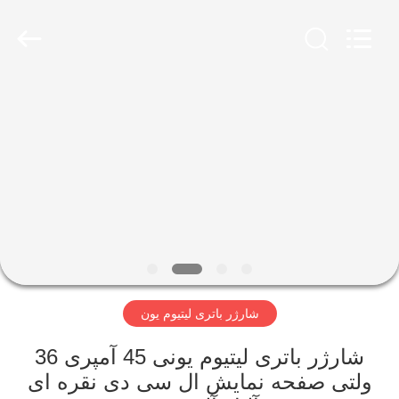
Guangzhou
Yunyang
Electronic
Technology
Co.,
Ltd..
All
Rights
صفحه
Reserved.
اصلی
محصولات
فیلم
های
شارژر باتری لیتیوم یون
درباره
ما
شارژر باتری لیتیوم یونی 45 آمپری 36
ولتی صفحه نمایش ال سی دی نقره ای