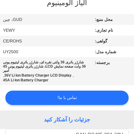
آلیاژ آلومینیوم
تور
کارخانه
محل منبع:
GUD، چین
نام تجاری:
YEWY
کنترل
گواهی:
CE/ROHS
کیفیت
شماره مدل:
UY2500
با
برجسته:
شارژر باتری 36 ولتی نقره ای، شارژر باتری لیتیوم یونی
36 ولت صفحه نمایش LCD، شارژر باتری لیتیوم یونی 45
آمپر
ما
,
,
36V Li Ion Battery Charger LCD Display
45A Li Ion Battery Charger
تماس
بگیرید
تماس با ما!
اخبار
جزئیات را آشکار کنید
موارد