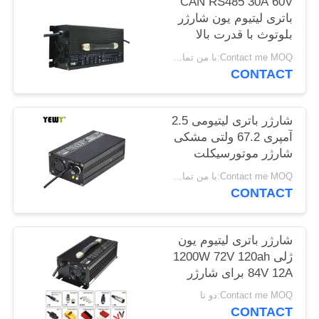
CAN RS485 30A 60V
باتری لیتیوم یون شارژر
بلوتوث با قدرت بالا
نقشه
Contact me MOQ:با من تماس بگیر
سایت
CONTACT
PRIVACY
شارژر باتری لیتیومی 2.5
POLICY
آمپری 67.2 ولتی مشکی
شارژر موتورسیکلت
لیتیومی 2a 60 ولتی
Contact me MOQ:با من تماس بگیر
CONTACT
شارژر باتری لیتیوم یون
ژلی 1200W 72V 120ah
84V 12A برای شارژر
باتری موتورسیکلت
Contact me MOQ:دو تا
CONTACT