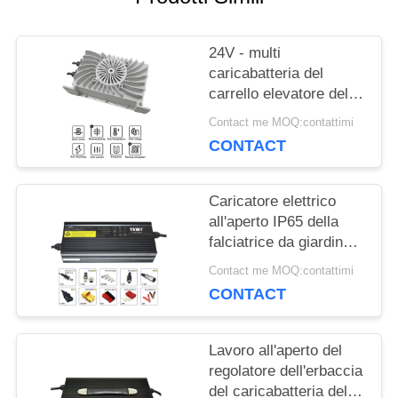
CASI
24V - multi
MAPPA
caricabatteria del
carrello elevatore della
DEL
fase di 29.2V 23A che
Contact me MOQ:contattimi
alimenta su efficienza
CONTACT
SITO
Caricatore elettrico
PRIVACY
all'aperto IP65 della
falciatrice da giardino
POLICY
del caricabatteria di
Contact me MOQ:contattimi
24V 10A piccolo
CONTACT
Lavoro all'aperto del
regolatore dell'erbaccia
del caricabatteria del