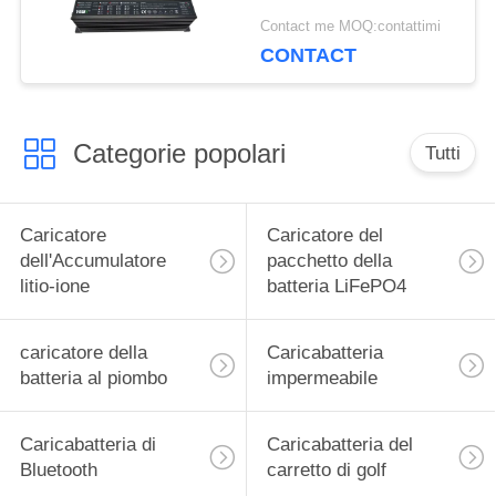
carrello elevatore di
Contact me MOQ:contattimi
potere 65A 24V
CONTACT
Categorie popolari
Tutti
Caricatore
Caricatore del
dell'Accumulatore
pacchetto della
litio-ione
batteria LiFePO4
caricatore della
Caricabatteria
batteria al piombo
impermeabile
Caricabatteria di
Caricabatteria del
Bluetooth
carretto di golf