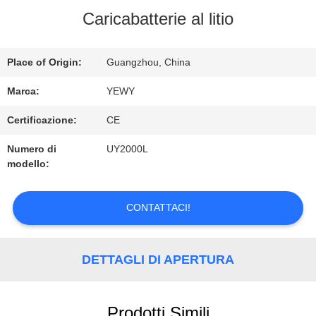
Caricabatterie al litio
DELLA
FABBRICA
Place of Origin:
Guangzhou, China
Marca:
YEWY
CONTROLLO
Certificazione:
CE
DI
Numero di
UY2000L
modello:
QUALITÀ
CONTATTACI!
CONTATTICI
DETTAGLI DI APERTURA
NOTIZIE
Prodotti Simili