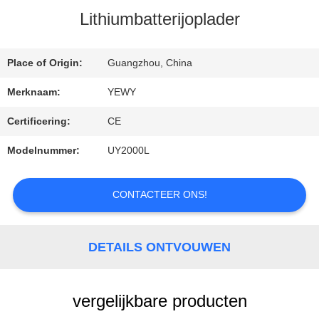
Lithiumbatterijoplader
KWALITEITSCONTROLE
Place of Origin:
Guangzhou, China
Merknaam:
YEWY
CONTACTEER
Certificering:
CE
ONS
Modelnummer:
UY2000L
NIEUWS
CONTACTEER ONS!
GEVALLEN
DETAILS ONTVOUWEN
SITEMAP
vergelijkbare producten