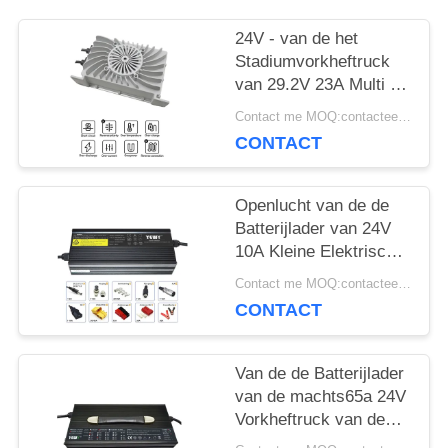
PRIVACY
24V - van de het
Stadiumvorkheftruck
POLICY
van 29.2V 23A Multi de
Batterijlader die
Contact me MOQ:contacteer me
omhoog Efficiency
CONTACT
aandrijven
Openlucht van de de
Batterijlader van 24V
10A Kleine Elektrische
de
Contact me MOQ:contacteer me
Grasmaaimachinelader
CONTACT
IP65
Van de de Batterijlader
van de machts65a 24V
Vorkheftruck van de
het