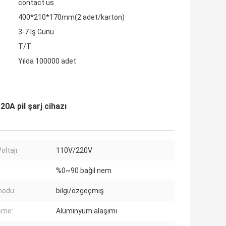
contact us
400*210*170mm(2 adet/karton)
3-7 İş Günü
T/T
Yılda 100000 adet
0A pil şarj cihazı
oltajı:
110V/220V
%0~90 bağıl nem
modu:
bilgi/özgeçmiş
eme:
Alüminyum alaşımı