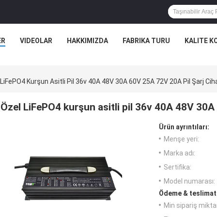
ER
VIDEOLAR
HAKKIMIZDA
FABRIKA TURU
KALITE K
LiFePO4 Kurşun Asitli Pil 36v 40A 48V 30A 60V 25A 72V 20A Pil Şarj Cih
Özel LiFePO4 kurşun asitli pil 36v 40A 48V 30A
Ürün ayrıntıları:
Menşe yeri:
Marka adı:
Sertifika:
Model numarası:
Ödeme & teslimat 
Min sipariş miktar