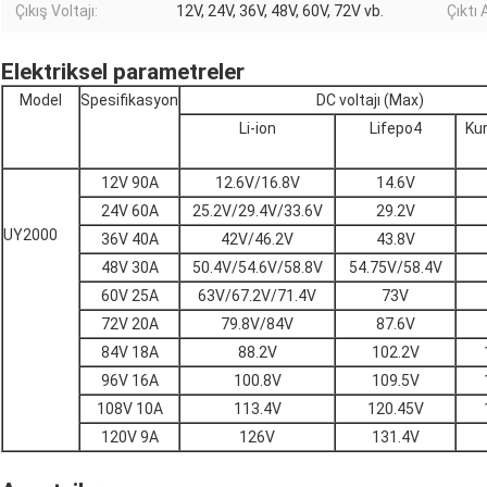
Çıkış Voltajı:
12V, 24V, 36V, 48V, 60V, 72V vb.
Çıktı 
Elektriksel parametreler
Model
Spesifikasyon
DC voltajı (Max)
Li-ion
Lifepo4
Kur
12V 90A
12.6V/16.8V
14.6V
24V 60A
25.2V/29.4V/33.6V
29.2V
UY2000
36V 40A
42V/46.2V
43.8V
48V 30A
50.4V/54.6V/58.8V
54.75V/58.4V
60V 25A
63V/67.2V/71.4V
73V
72V 20A
79.8V/84V
87.6V
84V 18A
88.2V
102.2V
96V 16A
100.8V
109.5V
108V 10A
113.4V
120.45V
120V 9A
126V
131.4V