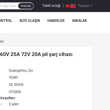
Teklif isteği
|
Turkish
Aramak
ONTROL
BIZE ULAŞIN
HABERLER
VAKALAR
azı
 60V 25A 72V 20A pil şarj cihazı
Guangzhou, Çin
YEWY
CE, ROHS
UY2000
koşulları:
ı:
2 adet