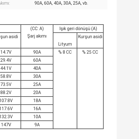
Akımı:
90A, 60A, 40A, 30A, 25A, vb.
(CC: A)
Işık geri dönüşü (A)
Şarj akımı
şun asidi
Kurşun asidi
Lityum
14.7V
90A
% 8 CC
% 25 CC
29.4V
60A
44.1V
40A
58.8V
30A
73.5V
25A
88.2V
20A
107.8V
18A
117.6V
16A
132.3V
10A
147V
9A