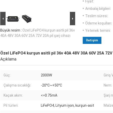
Fiyat:
Ambalaj bilgileri:
Teslim süresi:
Ödeme koşulları:
Büyük resim :
Özel LiFePO4 kurşun asitli pil 36v
Yetenek temini:
40A 48V 30A 60V 25A 72V 20A pil şarj cihazı
İletişim
Özel LiFePO4 kurşun asitli pil 36v 40A 48V 30A 60V 25A 72V 2
Açıklama
Güç:
2000W
Giriş V
Çalışma sıcaklığı:
-20°C~+50°C
Nem:
Kaçak akım:
<=0.75mA
Şarj 
Pil türleri:
LiFePO4, Lityum iyon, kurşun-asit
Malz