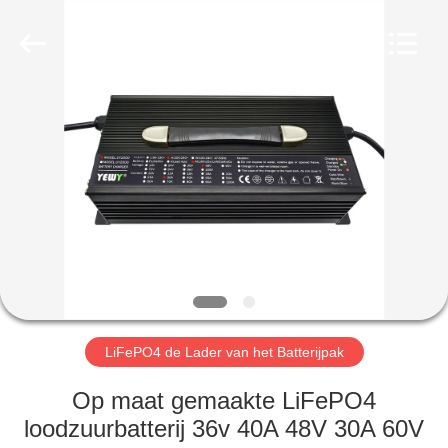
2026
Guangzhou
Yunyang
Electronic
Technology
Co.,
Ltd..
All
HUIS
Rights
Reserved.
PRODUCTEN
VIDEO'S
ONGEVEER
ONS
LiFePO4 de Lader van het Batterijpak
FABRIEKSREIS
Op maat gemaakte LiFePO4
loodzuurbatterij 36v 40A 48V 30A 60V