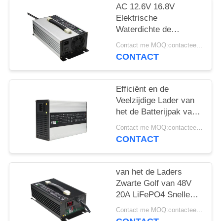
AC 12.6V 16.8V
Elektrische
Waterdichte de
Autolader van
Contact me MOQ:contacteer me
Lithiumion battery
CONTACT
charger 12V
Efficiënt en de
Veelzijdige Lader van
het de Batterijpak van
25A 24V LiFePO4
Contact me MOQ:contacteer me
CONTACT
van het de Laders
Zwarte Golf van 48V
20A LiFePO4 Snelle
van de de Karbatterij
Contact me MOQ:contacteer me
de Ladersodm