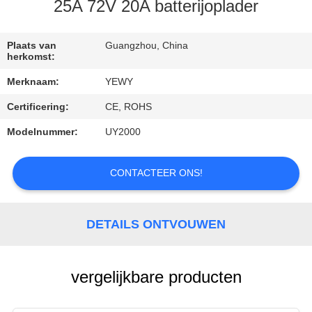
KWALITEITSCONTROLE
25A 72V 20A batterijoplader
CONTACTEER
Plaats van
Guangzhou, China
herkomst:
ONS
Merknaam:
YEWY
Certificering:
CE, ROHS
NIEUWS
Modelnummer:
UY2000
GEVALLEN
CONTACTEER ONS!
SITEMAP
DETAILS ONTVOUWEN
PRIVACY
POLICY
vergelijkbare producten