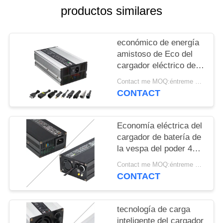
CASOS
productos similares
MAPA
económico de energía
DEL
amistoso de Eco del
cargador eléctrico de la
SITIO
vespa de 12A 36V
Contact me MOQ:éntreme en contacto con
CONTACT
PRIVACY
POLICY
Economía eléctrica del
cargador de batería de
la vespa del poder 48V
3A para su paseo
Contact me MOQ:éntreme en contacto con
CONTACT
tecnología de carga
inteligente del cargador