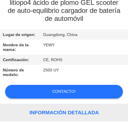
LA
litiopo4 ácido de plomo GEL scooter
de auto-equilibrio cargador de batería
FÁBRICA
de automóvil
CONTROL
Lugar de origen:
Guangdong, China
DE
Nombre de la
YEWY
CALIDAD
marca:
Certificación:
CE, ROHS
ÉNTRENOS
Número de
2500 UY
EN
modelo:
CONTACTO
CONTACTO!
CON
NOTICIAS
INFORMACIÓN DETALLADA