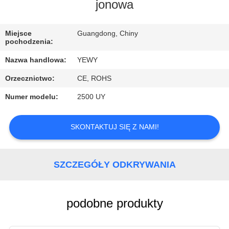
FABRYCE
jonowa
KONTROLA
Miejsce
Guangdong, Chiny
pochodzenia:
JAKOŚCI
Nazwa handlowa:
YEWY
Orzecznictwo:
CE, ROHS
SKONTAKTUJ
Numer modelu:
2500 UY
SIĘ
Z
SKONTAKTUJ SIĘ Z NAMI!
NAMI
SZCZEGÓŁY ODKRYWANIA
AKTUALNOŚCI
SPRAWY
podobne produkty