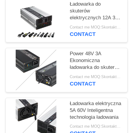
SITEMAP
Ładowarka do
skuterów
elektrycznych 12A 36V
PRIVACY
Przyjazna dla
Contact me MOQ:Skontaktuj się ze mną
POLICY
środowiska
CONTACT
Energooszczędna
Power 48V 3A
Ekonomiczna
ładowarka do skutera
elektrycznego do jazdy
Contact me MOQ:Skontaktuj się ze mną
CONTACT
Ładowarka elektryczna
5A 60V Inteligentna
technologia ładowania
Contact me MOQ:Skontaktuj się ze mną