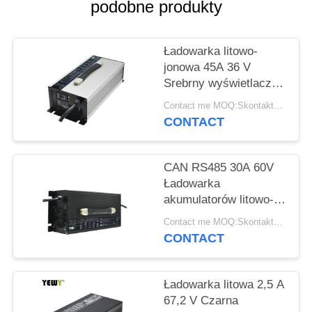
SITEMAP
podobne produkty
PRIVACY
Ładowarka litowo-
POLICY
jonowa 45A 36 V
Srebrny wyświetlacz
LCD Stop aluminium
Contact me MOQ:Skontaktuj się ze mną
CONTACT
CAN RS485 30A 60V
Ładowarka
akumulatorów litowo-
jonowych Bluetooth o
Contact me MOQ:Skontaktuj się ze mną
dużej mocy
CONTACT
Ładowarka litowa 2,5 A
67,2 V Czarna