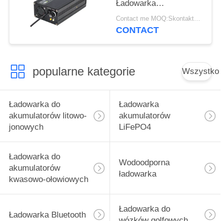
Ładowarka
motocyklowa litowa 2a
Contact me MOQ:Skontaktuj się ze mną
60 V
CONTACT
popularne kategorie
Wszystko
Ładowarka do
Ładowarka
akumulatorów litowo-
akumulatorów
jonowych
LiFePO4
Ładowarka do
Wodoodporna
akumulatorów
ładowarka
kwasowo-ołowiowych
Ładowarka do
Ładowarka Bluetooth
wózków golfowych