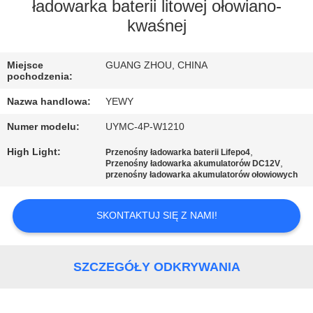
FABRYCE
ładowarka baterii litowej ołowiano-
kwaśnej
KONTROLA
Miejsce
GUANG ZHOU, CHINA
JAKOŚCI
pochodzenia:
Nazwa handlowa:
YEWY
SKONTAKTUJ
Numer modelu:
UYMC-4P-W1210
SIĘ
High Light:
,
Przenośny ładowarka baterii Lifepo4
Z
,
Przenośny ładowarka akumulatorów DC12V
przenośny ładowarka akumulatorów ołowiowych
NAMI
SKONTAKTUJ SIĘ Z NAMI!
AKTUALNOŚCI
SZCZEGÓŁY ODKRYWANIA
SPRAWY