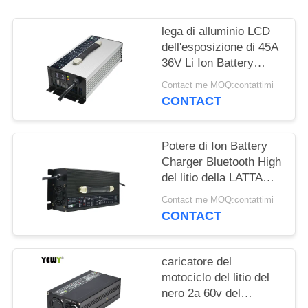
SITO
lega di alluminio LCD
PRIVACY
dell'esposizione di 45A
36V Li Ion Battery
POLICY
Charger Silver
Contact me MOQ:contattimi
CONTACT
Potere di Ion Battery
Charger Bluetooth High
del litio della LATTA
RS485 30A 60V
Contact me MOQ:contattimi
CONTACT
caricatore del
motociclo del litio del
nero 2a 60v del