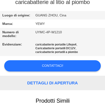
FABBRICA
caricabatterie al litio al piombo
CONTROLLO
Luogo di origine:
GUANG ZHOU, Cina
DI
Marca:
YEWY
QUALITÀ
Numero di
UYMC-4P-W1210
modello:
Evidenziare:
,
caricabatterie portatile Lifepo4
CONTATTICI
,
Caricabatterie portatili DC12V
caricabatterie portatili a piombo
NOTIZIE
CONTATTACI!
CASI
DETTAGLI DI APERTURA
MAPPA
DEL
Prodotti Simili