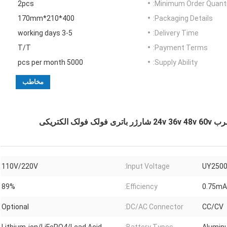
2pcs
Minimum Order Quanti
400*210*170mm
Packaging Details:
3-5 working days
Delivery Time:
T/T
Payment Terms:
5000 pcs per month
Supply Ability:
مخاطب
110V/220V
Input Voltage:
UY250
89%
Efficiency:
Optional
DC/AC Connector:
CC/CV