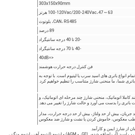
303x150x90
mm
100-120Vac/200-240Vac،47 ~ 63 هرتز
CAN، RS485، بلوتوث
89 درصد
-20 تا 40 درجه سانتیگراد
-40 تا 70 درجه سانتیگراد
<=40dB
فن کنترل درجه حرارت هوشمند
ام انواع باتری های اسید سرب یا لیتیوم است. با توجه به
باتری شما، ما منحنی شارژ متناسب را تنظیم خواهیم کرد.
 کاملا اتوماتیک، منحنی شارژ چند مرحله ای اتوماتیک، و
باتری را بدست می آورد و حالت شارژ را تغییر می دهد.
 جریان، بیش از حد ولتاژ، بیش از حد درجه حرارت، مدار
قطب معکوس، خاموش کردن یا نشت و شارژ ضد معکوس
ن از شارژ ایمن و کارآمد.
سازگار با انواع مختلف باتری، از جمله سرب اسید (آب اضافه شده، GEL، و AGM) و لیتیوم (لیتیوم آهن، لیتیوم منگنز،