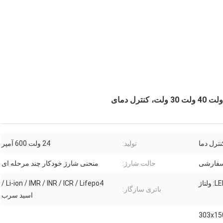
ترل دما
تولید:
24 ولت 600 آمپر
 سفارشی
حالت شارژ:
منحنی شارژ خودکار چند مرحله ای
Li-ion / IMR / INR / ICR / Lifepo4 /
باتری سازگار:
اسید سرب
303x1