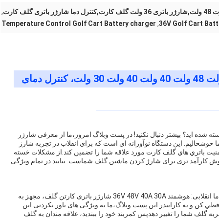
 گلف کارت
,
Temperature Control Golf Cart Battery charger
,
36V Golf Cart Bat
سته شده اید؟ بیشتر دنبال نکنید! در پست وبلاگ امروز،ما از معرفی شارژر
 ولت 40 ولت 30 ولت با کنترل دما خوشحالیم. اين دستگاه نوآورانه اي است که براي انقلاب در تجربه شارژ
ت باتري هاي گلف کارت مورد علاقه شما را تضمین کند.از مشکلات خسته
وش کارآمد تری برای شارژ کردن ماشین گلف شماست. بیایید در تمام ویژگی
"راه شما را به قدرت کارتن گلف خود را با آخرین پیشرفت ما انقلابی: هوشمند 36V 48V 40A 30A شارژر باتری کارتن گلف، مجهز به
ظي کن و به کاراييدر این پست وبلاگ،ما به ویژگی های باور نکردنی این
ه گلف شما را تغییر دهدپس کمربند خود را ببندید، علاقه مندان به گلف