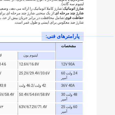
لیتیوم سه گانه).
شارژ اتوماتیک:
شارژ کاملا اتوماتیک را ارائه می دهد، وضع
شارژ چند مرحله ای:
از یک منحنی شارژ چند مرحله ای برای 
حفاظت قوی:
شامل محافظت در برابر جریان بیش از حد، و
شارژ ضد معکوس برای ایمنی و طول عمر است.
پارامترهای فنی:
مشخصات
لیتیوم یون
لا
12V 90A
12.6V/16.8V
14.6 ولت
24 ولت 60
25.2V/29.4V/33.6V
V
آمپر
36V 40A
42 ولت/46.2 ولت
43.8 ولت
48 ولت 30
50.4V/54.6V/58.8V
5V/58.4V
آمپر
60 ولت 25
63V/67.2V/71.4V
۷۳ ول
آمپر