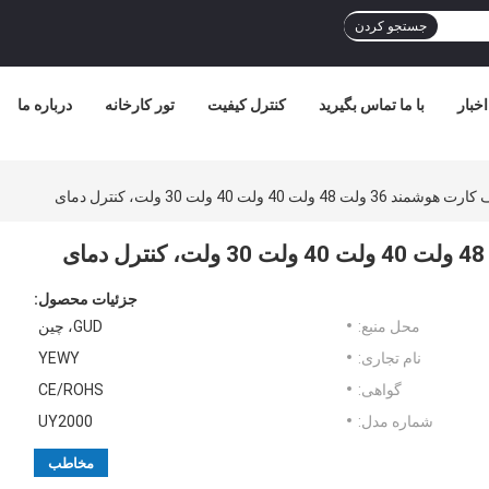
جستجو کردن
اخبار
با ما تماس بگیرید
کنترل کیفیت
تور کارخانه
درباره ما
 ولت 40 ولت 40 ولت 30 ولت، کنترل دمای
جزئیات محصول:
محل منبع:
GUD، چین
نام تجاری:
YEWY
گواهی:
CE/ROHS
شماره مدل:
UY2000
مخاطب