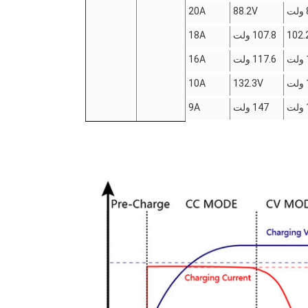
20A
88.2V
102.
107.8 ولت
18A
117.6 ولت
16A
10A
132.3V
147 ولت
9A