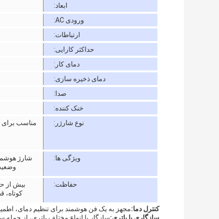
ابعاد:
ورودی AC:
ارتباطات:
حداکثر کارایی:
دمای کار:
دمای ذخیره سازی:
صدا:
خنک کننده:
نوع شارژر:
مناسب برای تم
ویژگی ها:
شارژ هوشمند
وضعیت 
حفاظت:
بیش از حد
کوتاه، 
کنترل دما:
مجهز به یک فن هوشمند برای تنظیم دمای، اطمینا
سازگاری با باتری: