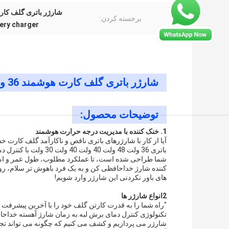
شارژر باتری گلف کارت 48 ولت,شارژر باتری 36 ولت گلف کارت,کنترل دما شارژر باتری
برجسته کردن:
tery charger
شارژر باتری گلف کارت هوشمند 36 ولت 48 ولت 40 ولت 40 ولت 30 ولت، کنترل دمای
توضیحات محصول:
1. خنک کننده با مدیریت درجه حرارت هوشمند
آیا از کار با شارژرهای باتری ناقص و ناکارآمد گلف کارت خ
باتری 36 ولت 48 ولت 40
شما طراحی شده است، تا عملکرد مطلوب، طول عمر و امني
کننده شارژ خداحافظی کن و به یک فرد باهوش تر سلام، ر
های باور نکردنی این شارژر وارد شویم!
2انواع شارژر ها
تکنولوژی کنترل دمای برش لبه.به زمان شارژ آهسته خداحاف
شارژر می پردازیم و کشف می کنیم که چگونه می تواند تجرب