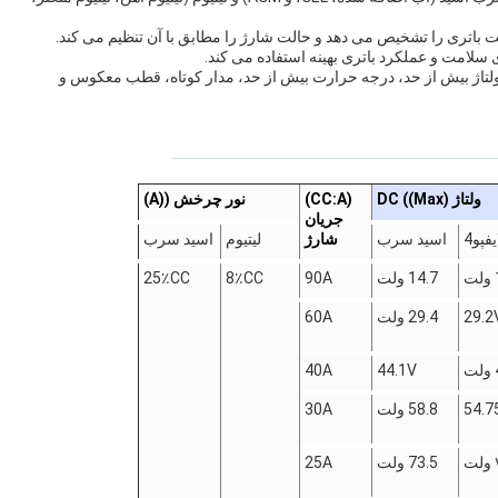
یت باتری را تشخیص می دهد و حالت شارژ را مطابق با آن تنظیم می کند.
سلامت و عملکرد باتری بهینه استفاده می کند.
لتاژ بیش از حد، درجه حرارت بیش از حد، مدار کوتاه، قطب معکوس و
ولتاژ DC ((Max)
(CC:A)
نور چرخش ((A)
جریان
يفپو4
اسید سرب
شارژ
لیتیوم
اسید سرب
14.7 ولت
90A
8٪CC
25٪CC
29.2
29.4 ولت
60A
40A
44.1V
54.7
58.8 ولت
30A
ت
73.5 ولت
25A