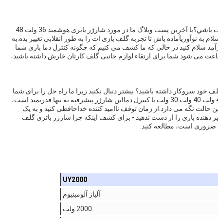
خسته شدي از اينکه ساعت ها منتظر شارژ باتري گلف کارت باشي؟با آخرین پست وبلاگ ما در مورد شارژر باتری هوشمند 36 ولت 48
ه و سلام به نوآوریآماده باش تا تجربه گلف بازی ات را به طور انقلابی تغییر بده.به
مد سلام کنید در حالی که ما کشف می کنیم که چگونه کنترل دما بازی شما
 باعث می شود شما برای ارتقاء لوازم جانبی گلف کارتان خارش داشته باشید،
ف خود سروکار داشته باشید؟ بیشتر دنبال نکنید زیرا ما راه حل را برای شما
داریم!معرفی شارژر باتری گلف کارتی هوشمند 36 ولت 48 ولت 40 ولت 30 ولت با کنترل دمااین شارژر پیشرفته نه تنها قدرتمند است،
ن حالت نگه می دارد.از زمان توقف ناامید کننده خداحافظی کنید و به یک
ییر دهنده بازی را از دست ندهید - برای کشف اینکه چرا شارژر باتری گلف
د ضروری است، مطالعه کنید.
UY2000
آلیاژ آلومینیوم
2000 ولت