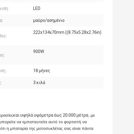
ιση:
LED
α:
μαύρο/ασημένιο
222x134x70mm ((8.75x5.28x2.76in)
θος:
900W
μη:
ση:
18 μήνες
:
3 κιλά
κρασίες
και υψηλά υψόμετρα έως 20.000 μέτρα
, με
 μπορείτε να εμπιστευτείτε αυτό το φορτιστή να
ότι η μπαταρία της μοτοσυκλέτας σας είναι πάντα