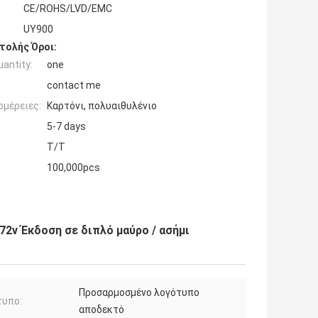
CE/ROHS/LVD/EMC
UY900
τολής Όροι:
antity:
one
contact me
ομέρειες:
Καρτόνι, πολυαιθυλένιο
5-7 days
T/T
100,000pcs
2v Έκδοση σε διπλό μαύρο / ασήμι
Προσαρμοσμένο λογότυπο
τυπο:
αποδεκτό