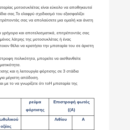
αρίας μοτοσυκλέτας είναι εύκολο να αποθηκευτεί
ξίδια σας.Το ελαφρύ σχεδιασμό του εξασφαλίζει
πιτρέποντάς σας να απολαύσετε μια ομαλή και άνετη
αι γρήγορα και αποτελεσματικά, επιτρέποντάς σας
σμένος λάτρης της μοτοσυκλέτας ή ένας
οιον θέλει να κρατήσει την μπαταρία του σε άριστη
τροφη πολικότητα, μπορείτε να αισθανθείτε
ματικότητα.
ης και η λειτουργία φόρτισης σε 3 στάδια
 για μέγιστη απόδοση.
 με το να γνωρίζετε ότι το
Η μπαταρία της
ρεύμα
Επιστροφή φωτός
φόρτισης
((Α)
ωθυλικού
Λιθίου
Α
οξέος