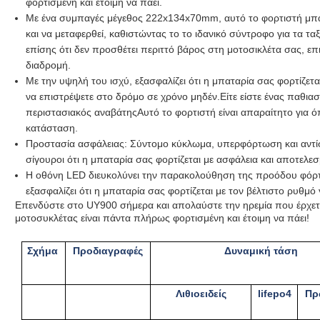
φορτισμένη και έτοιμη να πάει.
Με ένα συμπαγές μέγεθος 222x134x70mm, αυτό το φορτιστή μπατ
και να μεταφερθεί, καθιστώντας το το ιδανικό σύντροφο για τα τα
επίσης ότι δεν προσθέτει περιττό βάρος στη μοτοσικλέτα σας, ε
διαδρομή.
Με την υψηλή του ισχύ, εξασφαλίζει ότι η μπαταρία σας φορτίζετ
να επιστρέψετε στο δρόμο σε χρόνο μηδέν.Είτε είστε ένας παθια
περιστασιακός αναβάτηςΑυτό το φορτιστή είναι απαραίτητο για όπ
κατάσταση.
Προστασία ασφάλειας: Σύντομο κύκλωμα, υπερφόρτωση και αντίσ
σίγουροι ότι η μπαταρία σας φορτίζεται με ασφάλεια και αποτελεσ
Η οθόνη LED διευκολύνει την παρακολούθηση της προόδου φόρτισ
εξασφαλίζει ότι η μπαταρία σας φορτίζεται με τον βέλτιστο ρυθμό
Επενδύστε στο UY900 σήμερα και απολαύστε την ηρεμία που έρχεται
μοτοσυκλέτας είναι πάντα πλήρως φορτισμένη και έτοιμη να πάει!
Σχήμα
Προδιαγραφές
Δυναμική τάση
Λιθιοειδείς
lifepo4
Πρ