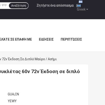
Ζητήστε ένα απόσπασμα
|
Αναζήτηση
Greek
ΕΛΆΤΕ ΣΕ ΕΠΑΦΉ ΜΕ
ΕΙΔΉΣΕΙΣ
ΠΕΡΙΠΤΏΣΕΙΣ
72v Έκδοση Σε Διπλό Μαύρο / Ασήμι
υκλέτας 60v 72v Έκδοση σε διπλό
GUA,CN
YEWY