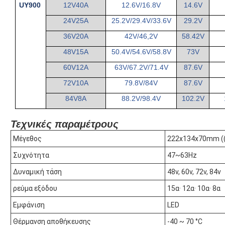
UY900
12V40A
12.6V/16.8V
14.6V
24V25A
25.2V/29.4V/33.6V
29.2V
36V20A
42V/46,2V
58.42V
48V15A
50.4V/54.6V/58.8V
73V
60V12A
63V/67.2V/71.4V
87.6V
72V10A
79.8V/84V
87.6V
84V8A
88.2V/98.4V
102.2V
Τεχνικές παραμέτρους
Μέγεθος
222x134x70mm ((8
Συχνότητα
47~63Hz
Δυναμική τάση
48v, 60v, 72v, 84v
ρεύμα εξόδου
15α· 12α· 10α· 8α
Εμφάνιση
LED
Θέρμανση αποθήκευσης
-40 ~ 70 °C