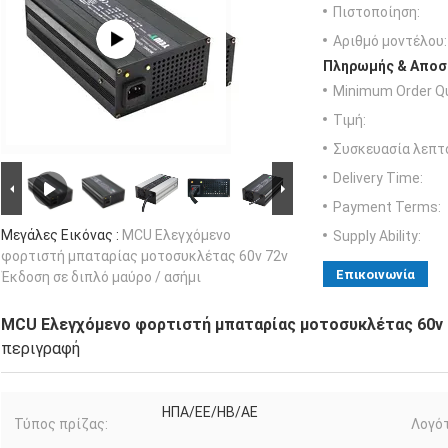
Πιστοποίηση:
Αριθμό μοντέλου:
Πληρωμής & Αποσ
Minimum Order Qu
Τιμή:
Συσκευασία λεπτ
Delivery Time:
Payment Terms:
Μεγάλες Εικόνας :
MCU Ελεγχόμενο
Supply Ability:
φορτιστή μπαταρίας μοτοσυκλέτας 60v 72v
Επικοινωνία
Έκδοση σε διπλό μαύρο / ασήμι
MCU Ελεγχόμενο φορτιστή μπαταρίας μοτοσυκλέτας 60v 7
περιγραφή
ΗΠΑ/ΕΕ/ΗΒ/ΑΕ
Τύπος πρίζας:
Λογό