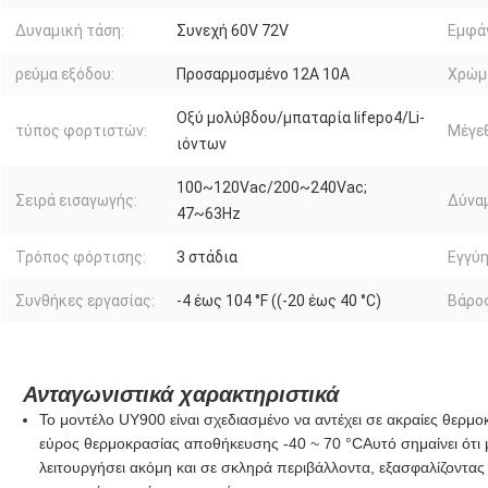
Δυναμική τάση:
Συνεχή 60V 72V
Εμφάν
ρεύμα εξόδου:
Προσαρμοσμένο 12A 10A
Χρώμ
Οξύ μολύβδου/μπαταρία lifepo4/Li-
τύπος φορτιστών:
Μέγε
ιόντων
100~120Vac/200~240Vac;
Σειρά εισαγωγής:
Δύνα
47~63Hz
Τρόπος φόρτισης:
3 στάδια
Εγγύη
Συνθήκες εργασίας:
-4 έως 104 °F ((-20 έως 40 °C)
Βάρος
Ανταγωνιστικά χαρακτηριστικά
Το μοντέλο UY900 είναι σχεδιασμένο να αντέχει σε ακραίες θερμο
εύρος θερμοκρασίας αποθήκευσης -40 ~ 70 °C
Αυτό σημαίνει ότι
λειτουργήσει ακόμη και σε σκληρά περιβάλλοντα, εξασφαλίζοντας 