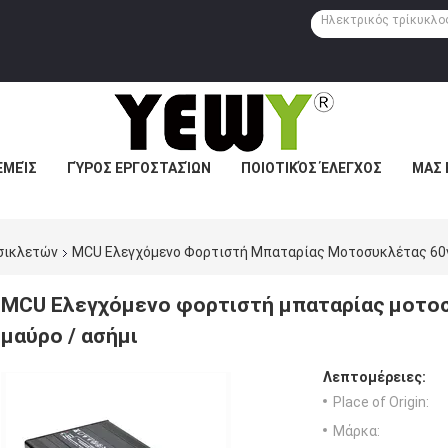
ΕΜΕΊΣ
ΓΎΡΟΣ ΕΡΓΟΣΤΑΣΊΩΝ
ΠΟΙΟΤΙΚΌΣ ΈΛΕΓΧΟΣ
ΜΑΣ 
σικλετών
MCU Ελεγχόμενο Φορτιστή Μπαταρίας Μοτοσυκλέτας 60v 
MCU Ελεγχόμενο φορτιστή μπαταρίας μοτοσ
μαύρο / ασήμι
Λεπτομέρειες:
Place of Origin:
Μάρκα: