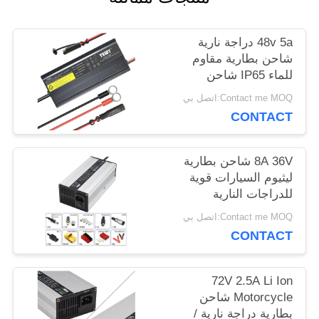
حالات
48v 5a دراجة نارية
شاحن بطارية مقاوم
للماء IP65 شاحن
خريطة
الرصاص الحمضية
Contact me MOQ:اتصل بي
Lifepo4
CONTACT
الموقع
8A 36V شاحن بطارية
PRIVACY
ليثيوم السيارات قوية
للدراجات النارية
POLICY
الإلكترونية
Contact me MOQ:اتصل بي
CONTACT
72V 2.5A Li Ion
Motorcycle شاحن
بطارية دراجة نارية /