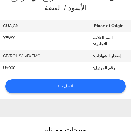
الأسود / الفضة
جولة
في
GUA,CN
Place of Origin:
المعمل
اسم العلامة
YEWY
التجارية:
رقابة
إصدار الشهادات:
CE/ROHS/LVD/EMC
رقم الموديل:
UY900
جودة
اتصل بنا!
اتصل
بنا
أخبار
منتجات مماثلة