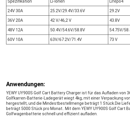
Spezifikation
Li-Ionen
Lifepo4
24V 30A
25.2V/29.4V/33.6V
29.2V
36V 20A
42 V/46,2 V
43.8V
48V 12A
50.4V/54.6V/58.8V
54.75V/58
60V 10A
63V/67.2V/71.4V
73 V
Anwendungen:
YEWY UY900S Golf Cart Battery Charger ist für das Aufladen von 3
Golfkarren-Batterie-Ladegerät wiegt 4kg, mit einer Verpackung v
hergestellt, und die Mindestbestellmenge beträgt 1 Stück.Die Lief
beträgt 5000 Stück pro Monat.. Mit dem YEWY UY900S Golf Cart Bat
Golfwagenbatterie schnell und effizient aufladen.