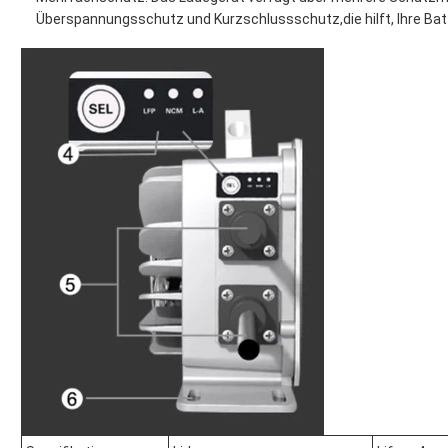
Überspannungsschutz und Kurzschlussschutz,die hilft, Ihre Batt