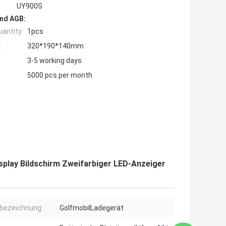
UY900S
nd AGB:
antity:
1pcs
:
320*190*140mm
3-5 working days
5000 pcs per month
play Bildschirm Zweifarbiger LED-Anzeiger
bezeichnung:
GolfmobilLadegerät