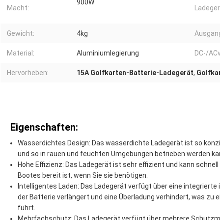
900W
Macht:
Ladeger
Gewicht:
4kg
Ausgan
Material:
Aluminiumlegierung
DC-/ACv
Hervorheben:
15A Golfkarten-Batterie-Ladegerät
,
Golfka
Eigenschaften:
Wasserdichtes Design: Das wasserdichte Ladegerät ist so konzi
und so in rauen und feuchten Umgebungen betrieben werden ka
Hohe Effizienz: Das Ladegerät ist sehr effizient und kann schnel
Bootes bereit ist, wenn Sie sie benötigen.
Intelligentes Laden: Das Ladegerät verfügt über eine integrierte
der Batterie verlängert und eine Überladung verhindert, was zu e
führt.
Mehrfachschutz: Das Ladegerät verfügt über mehrere Schutzm