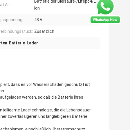
Batterie der Bleisäure-/Lifepo4/Li-
ät Art:
ion
gsspannung:
48 V
erbindungsstück:
Zusätzlich
rten-Batterie-Lader
piert, dass es vor Wasserschäden geschützt ist
nn.
l aufgeladen werden, so daß die Batterie Ihres
 intelligente Ladetechnologie, die die Lebensdauer
iner zuverlässigeren und langlebigeren Batterie
echanismen, einschließlich Überstromschutz,