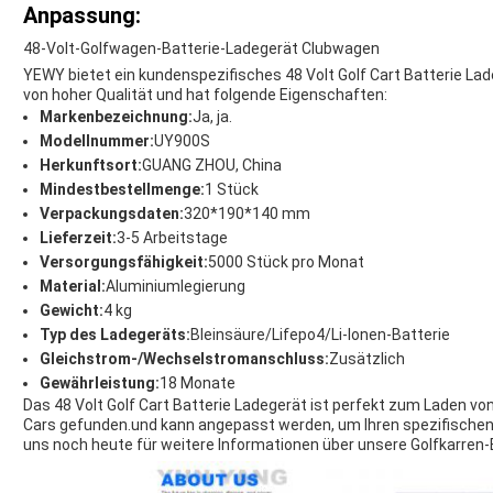
Anpassung:
48-Volt-Golfwagen-Batterie-Ladegerät Clubwagen
YEWY bietet ein kundenspezifisches 48 Volt Golf Cart Batterie Lade
von hoher Qualität und hat folgende Eigenschaften:
Markenbezeichnung:
Ja, ja.
Modellnummer:
UY900S
Herkunftsort:
GUANG ZHOU, China
Mindestbestellmenge:
1 Stück
Verpackungsdaten:
320*190*140 mm
Lieferzeit:
3-5 Arbeitstage
Versorgungsfähigkeit:
5000 Stück pro Monat
Material:
Aluminiumlegierung
Gewicht:
4 kg
Typ des Ladegeräts:
Bleinsäure/Lifepo4/Li-Ionen-Batterie
Gleichstrom-/Wechselstromanschluss:
Zusätzlich
Gewährleistung:
18 Monate
Das 48 Volt Golf Cart Batterie Ladegerät ist perfekt zum Laden von 4
Cars gefunden.und kann angepasst werden, um Ihren spezifischen
uns noch heute für weitere Informationen über unsere Golfkarren-