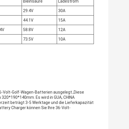
Bleinsäure
Ladestrom
29.4V
30A
44.1V
15A
.4V
58.8V
12A
73.5V
10A
6-Volt-Golf-Wagen-Batterien ausgelegt.,Diese
on 320*190*140mm. Es wird in GUA, CHINA
erzeit beträgt 3-5 Werktage und die Lieferkapazität
tery Charger können Sie Ihre 36-Volt-