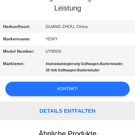
Leistung
AUSFLUG
Herkunftsort:
GUANG ZHOU, China
QUALITÄTSKONTROLLE
Markenname:
YEWY
Model Number:
UY900S
TRETEN
Markieren:
,
Aluminiumlegierung Golfwagen-Batterielader
SIE
36 Volt Golfwagen-Batterielader
MIT
KONTAKT!
UNS
IN
DETAILS ENTFALTEN
VERBINDUNG
Ähnliche Produkte