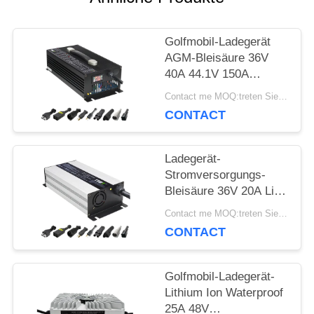
NACHRICHTEN
Golfmobil-Ladegerät
AGM-Bleisäure 36V
FÄLLE
40A 44.1V 150A
besonders angefertigt
Contact me MOQ:treten Sie mit mir in Verbindung
CONTACT
SITEMAP
Ladegerät-
PRIVACY
Stromversorgungs-
Bleisäure 36V 20A Lipo
POLICY
für Golfmobil
Contact me MOQ:treten Sie mit mir in Verbindung
CONTACT
Golfmobil-Ladegerät-
Lithium Ion Waterproof
25A 48V