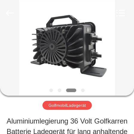
Guangzhou
Yunyang
Electronic
Technology
Co.,
Ltd..
HAUS
All
Rights
Reserved.
PRODUKTE
VIDEOS
ÜBER
GolfmobilLadegerät
UNS
Aluminiumlegierung 36 Volt Golfkarren
Batterie Ladegerät für lang anhaltende
FABRIK-