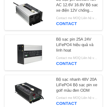
CHÚNG
AC 12.6V 16.8V Bộ sạc
TÔI
xe điện 12V chống
nước
Contact me MOQ:Liên hệ với tôi
CONTACT
TIN
TỨC
Bộ sạc pin 25A 24V
LiFePO4 hiệu quả và
CÁC
linh hoạt
TRƯỜNG
Contact me MOQ:Liên hệ với tôi
CONTACT
HỢP
SƠ
Bộ sạc nhanh 48V 20A
LiFePO4 Bộ sạc pin xe
ĐỒ
golf màu đen ODM
TRANG
Contact me MOQ:Liên hệ với tôi
WEB
CONTACT