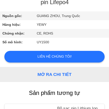
TÔI
pin Lifepo4
Nguồn gốc:
GUANG ZHOU, Trung Quốc
THAM
QUAN
Hàng hiệu:
YEWY
NHÀ
Chứng nhận:
CE, ROHS
MÁY
Số mô hình:
UY1500
KIỂM
LIÊN HỆ CHÚNG TÔI!
SOÁT
CHẤT
MỞ RA CHI TIẾT
LƯỢNG
Sản phẩm tương tự
LIÊN
HỆ
Bộ sạc pin Lithium Ion