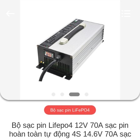
Guangzhou
Yunyang
Electronic
Technology
Co.,
Ltd..
All
Rights
TRANG
Reserved.
CHỦ
CÁC
SẢN
PHẨM
VIDEO
Bộ sạc pin LiFePO4
VỀ
Bộ sạc pin Lifepo4 12V 70A sạc pin
CHÚNG
hoàn toàn tự động 4S 14.6V 70A sạc