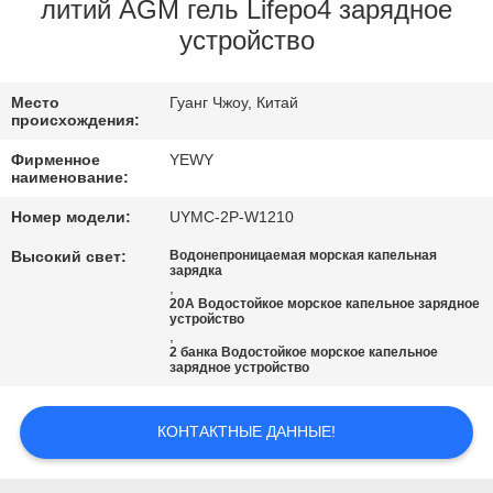
литий AGM гель Lifepo4 зарядное
ПРОВЕРКА
устройство
КАЧЕСТВА
Место
Гуанг Чжоу, Китай
происхождения:
СВЯЖИТЕСЬ
Фирменное
YEWY
МЫ
наименование:
Номер модели:
UYMC-2P-W1210
НОВОСТИ
Высокий свет:
Водонепроницаемая морская капельная
зарядка
,
20А Водостойкое морское капельное зарядное
СЛУЧАИ
устройство
,
2 банка Водостойкое морское капельное
зарядное устройство
КАРТА
САЙТА
КОНТАКТНЫЕ ДАННЫЕ!