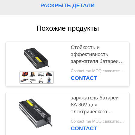
PRIVACY
РАСКРЫТЬ ДЕТАЛИ
POLICY
Похожие продукты
Стойкость и
эффективность
заряжателя батареи
IP65 60V 5A
Contact me MOQ:свяжитесь я
водоустойчивые
CONTACT
заряжатель батареи
8A 36V для
электрического
велосипеда IP65
Contact me MOQ:свяжитесь я
делает черное
CONTACT
водостойким