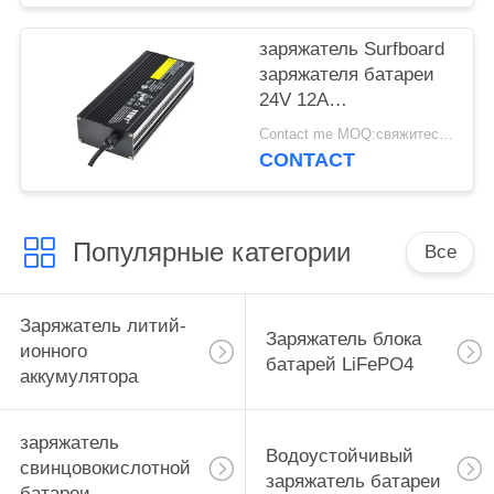
заряжатель Surfboard
заряжателя батареи
24V 12A
водоустойчивый
Contact me MOQ:свяжитесь я
умный
CONTACT
Популярные категории
Все
Заряжатель литий-
Заряжатель блока
ионного
батарей LiFePO4
аккумулятора
заряжатель
Водоустойчивый
свинцовокислотной
заряжатель батареи
батареи