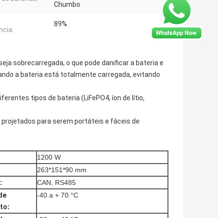
Chumbo
89%
ncia:
eja sobrecarregada, o que pode danificar a bateria e
ando a bateria está totalmente carregada, evitando
rentes tipos de bateria (LiFePO4, íon de lítio,
o projetados para serem portáteis e fáceis de
1200 W
263*151*90 mm
:
CAN, RS485
de
-40 a + 70 °C
to
: