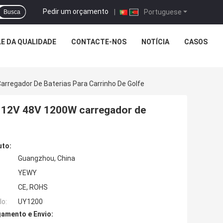
Pedir um orçamento
|
Portuguese
Busca
E DA QUALIDADE
CONTACTE-NOS
NOTÍCIA
CASOS
rregador De Baterias Para Carrinho De Golfe
v 12V 48V 1200W carregador de
uto:
Guangzhou, China
YEWY
CE, ROHS
o:
UY1200
amento e Envio: