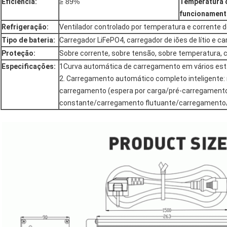
Eficiência
:
≥ 89%
Temperatura 
funcionamen
Refrigeração
:
Ventilador controlado por temperatura e corrente 
Tipo de bateria
:
Carregador LiFePO4, carregador de iões de lítio e 
Proteção
:
Sobre corrente, sobre tensão, sobre temperatura, cu
Especificações
:
1Curva automática de carregamento em vários está
2. Carregamento automático completo inteligente:
carregamento (espera por carga/pré-carregament
constante/carregamento flutuante/carregamento