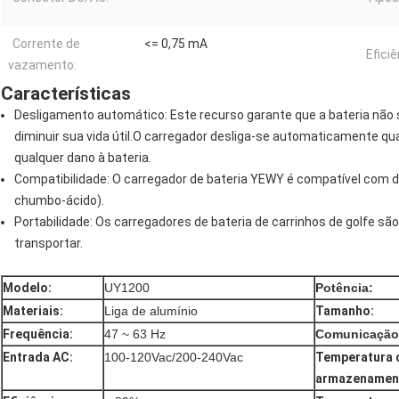
Corrente de
<= 0,75 mA
Eficiê
vazamento:
Características
Desligamento automático: Este recurso garante que a bateria não s
diminuir sua vida útil.O carregador desliga-se automaticamente qu
qualquer dano à bateria.
Compatibilidade: O carregador de bateria YEWY é compatível com dife
chumbo-ácido).
Portabilidade: Os carregadores de bateria de carrinhos de golfe sã
transportar.
Modelo:
UY1200
Potência:
Materiais:
Liga de alumínio
Tamanho:
Frequência:
47 ~ 63 Hz
Comunicação
Entrada AC:
100-120Vac/200-240Vac
Temperatura 
armazenamen