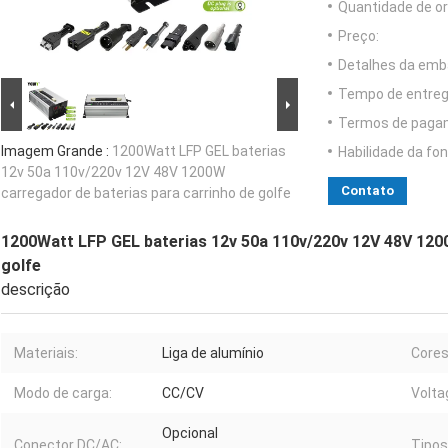
Quantidade de o
Preço:
Detalhes da emb
Tempo de entreg
Termos de paga
Imagem Grande :
1200Watt LFP GEL baterias
Habilidade da fon
12v 50a 110v/220v 12V 48V 1200W
Contato
carregador de baterias para carrinho de golfe
1200Watt LFP GEL baterias 12v 50a 110v/220v 12V 48V 1200
golfe
descrição
Materiais:
Liga de alumínio
Cores
Modo de carga:
CC/CV
Volta
Opcional
Conector DC/AC:
Tipos