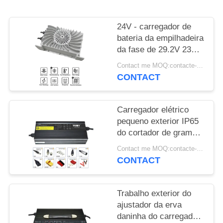
DO
SITE
24V - carregador de
bateria da empilhadeira
PRIVACY
da fase de 29.2V 23A
multi que põe acima a
POLICY
Contact me MOQ:contacte-me
eficiência
CONTACT
Carregador elétrico
pequeno exterior IP65
do cortador de grama
do carregador de
Contact me MOQ:contacte-me
bateria de 24V 10A
CONTACT
Trabalho exterior do
ajustador da erva
daninha do carregador