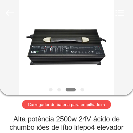
2026
Guangzhou
Yunyang
Electronic
Technology
Co.,
Ltd..
All
CASA
Rights
Reserved.
PRODUTOS
VÍDEOS
SOBRE
NÓS
Carregador de bateria para empilhadeira
EXCURSÃO
Alta potência 2500w 24V ácido de
DA
chumbo iões de lítio lifepo4 elevador