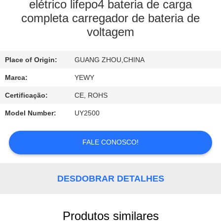
FÁBRICA
elétrico lifepo4 bateria de carga
completa carregador de bateria de
voltagem
CONTROLE
DA
Place of Origin:
GUANG ZHOU,CHINA
QUALIDADE
Marca:
YEWY
CONTACTE-
Certificação:
CE, ROHS
NOS
Model Number:
UY2500
NOTÍCIA
FALE CONOSCO!
CASOS
DESDOBRAR DETALHES
MAPA
Produtos similares