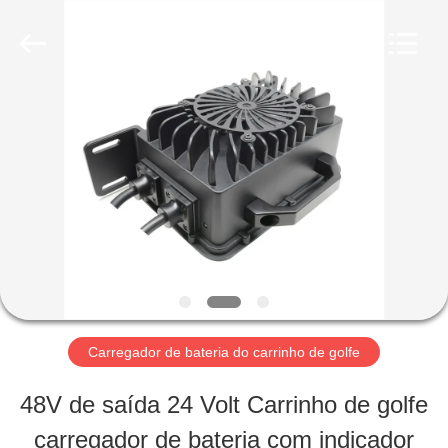
-
2026
Guangzhou
Yunyang
Electronic
Technology
CASA
Co.,
Ltd..
All
Rights
Reserved.
PRODUTOS
VÍDEOS
SOBRE
Carregador de bateria do carrinho de golfe
NÓS
48V de saída 24 Volt Carrinho de golfe
carregador de bateria com indicador
EXCURSÃO