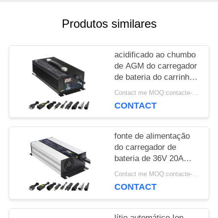
Produtos similares
CASOS
acidificado ao chumbo
MAPA
de AGM do carregador
de bateria do carrinho
DO
de golfe de 36V 40A
Contact me MOQ:contacte-me
44.1V 150A
SITE
CONTACT
personalizado
fonte de alimentação
PRIVACY
do carregador de
POLICY
bateria de 36V 20A
Lipo acidificada ao
Contact me MOQ:contacte-me
chumbo para o
CONTACT
carrinho de golfe
lítio automático Ion