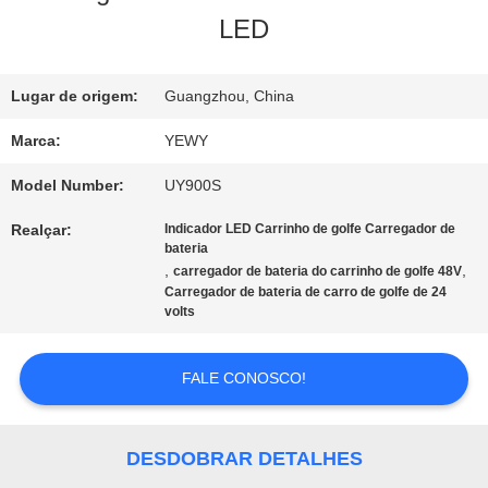
LED
DA
FÁBRICA
Lugar de origem:
Guangzhou, China
Marca:
YEWY
CONTROLE
Model Number:
UY900S
DA
Realçar:
Indicador LED Carrinho de golfe Carregador de
bateria
QUALIDADE
,
,
carregador de bateria do carrinho de golfe 48V
Carregador de bateria de carro de golfe de 24
volts
CONTACTE-
FALE CONOSCO!
NOS
DESDOBRAR DETALHES
NOTÍCIA