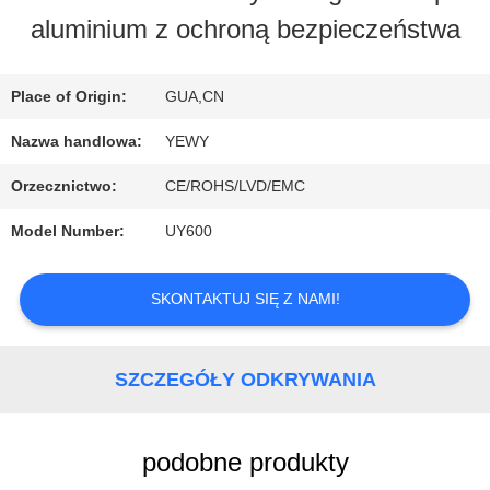
aluminium z ochroną bezpieczeństwa
PO
FABRYCE
Place of Origin:
GUA,CN
Nazwa handlowa:
YEWY
KONTROLA
Orzecznictwo:
CE/ROHS/LVD/EMC
JAKOŚCI
Model Number:
UY600
SKONTAKTUJ
SKONTAKTUJ SIĘ Z NAMI!
SIĘ
SZCZEGÓŁY ODKRYWANIA
Z
NAMI
podobne produkty