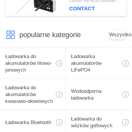
Contact me MOQ:Skontaktuj się ze mną
biegowy
CONTACT
popularne kategorie
Wszystko
Ładowarka do
Ładowarka
akumulatorów litowo-
akumulatorów
jonowych
LiFePO4
Ładowarka do
Wodoodporna
akumulatorów
ładowarka
kwasowo-ołowiowych
Ładowarka do
Ładowarka Bluetooth
wózków golfowych