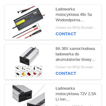
AKTUALNOŚCI
Ładowarka
motocyklowa 48v 5a
Wodoodporna
SPRAWY
ładowarka kwasowo-
Contact me MOQ:Skontaktuj się ze mną
ołowiowa IP65 Lifepo4
CONTACT
SITEMAP
8A 36V samochodowa
ładowarka do
PRIVACY
akumulatorów litowych
o dużej mocy do
POLICY
Contact me MOQ:Skontaktuj się ze mną
motocykli E
CONTACT
Ładowarka
motocyklowa 72V 2,5A
Li-Ion
Motocykl/rowerek