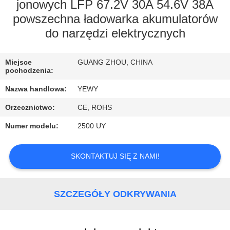
FABRYCE
jonowych LFP 67.2V 30A 54.6V 38A
powszechna ładowarka akumulatorów
do narzędzi elektrycznych
KONTROLA
JAKOŚCI
Miejsce
GUANG ZHOU, CHINA
pochodzenia:
SKONTAKTUJ
Nazwa handlowa:
YEWY
SIĘ
Orzecznictwo:
CE, ROHS
Z
Numer modelu:
2500 UY
NAMI
SKONTAKTUJ SIĘ Z NAMI!
AKTUALNOŚCI
SZCZEGÓŁY ODKRYWANIA
SPRAWY