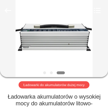
Guangzhou
Yunyang
Electronic
Technology
Co.,
Ltd..
All
Rights
DOM
Reserved.
PRODUKTY
WIDEO
O
NAS
Ładowarki do akumulatorów dużej mocy
WYCIECZKA
Ładowarka akumulatorów o wysokiej
PO
mocy do akumulatorów litowo-