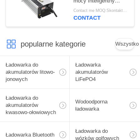
mocy Inteligentny
wyświetlacz LCD o
Contact me MOQ:Skontaktuj się ze mną
wydajności
CONTACT
popularne kategorie
Wszystko
Ładowarka do
Ładowarka
akumulatorów litowo-
akumulatorów
jonowych
LiFePO4
Ładowarka do
Wodoodporna
akumulatorów
ładowarka
kwasowo-ołowiowych
Ładowarka do
Ładowarka Bluetooth
wózków golfowych