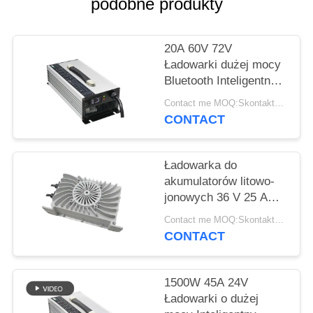
SITEMAP
podobne produkty
PRIVACY
20A 60V 72V
Ładowarki dużej mocy
POLICY
Bluetooth Inteligentny
stop aluminium
Contact me MOQ:Skontaktuj się ze mną
CONTACT
Ładowarka do
akumulatorów litowo-
jonowych 36 V 25 A
IP65 Wodoodporna,
Contact me MOQ:Skontaktuj się ze mną
duża moc
CONTACT
1500W 45A 24V
Ładowarki o dużej