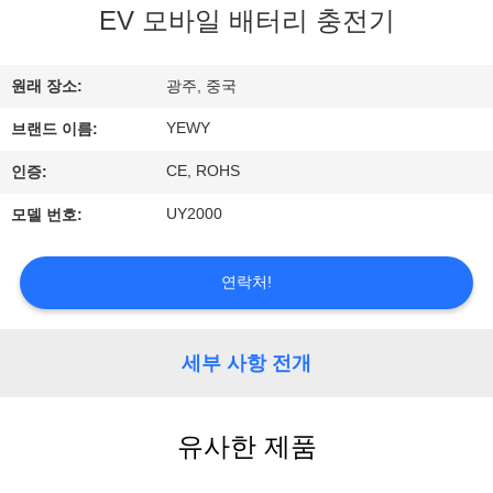
EV 모바일 배터리 충전기
에
대
원래 장소:
광주, 중국
하
YEWY
브랜드 이름:
여
CE, ROHS
인증:
UY2000
모델 번호:
공
장
연락처!
여
세부 사항 전개
행
유사한 제품
품