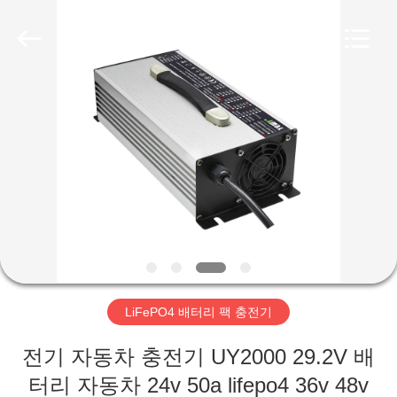
©
2023
-
2026
Guangzhou
Yunyang
Electronic
Technology
집
Co.,
Ltd..
All
Rights
Reserved.
제
품
화
면
LiFePO4 배터리 팩 충전기
우
전기 자동차 충전기 UY2000 29.2V 배
터리 자동차 24v 50a lifepo4 36v 48v
리