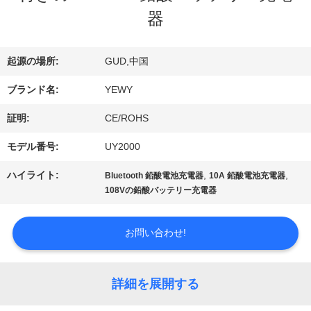
デ
器
オ
起源の場所:
GUD,中国
ブランド名:
YEWY
私
証明:
CE/ROHS
達
モデル番号:
UY2000
に
ハイライト:
,
,
Bluetooth 鉛酸電池充電器
10A 鉛酸電池充電器
つ
108Vの鉛酸バッテリー充電器
い
お問い合わせ!
て
詳細を展開する
工