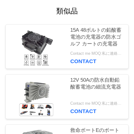
場
類似品
旅
15A 48ボルトの鉛酸蓄
行
電池の充電器の防水ゴ
ルフ カートの充電器
品
Contact me MOQ:私に連絡しなさい
CONTACT
質
管
12V 50Aの防水自動鉛
酸蓄電池の細流充電器
理
Contact me MOQ:私に連絡しなさい
CONTACT
私
達
救命ボートEのボート