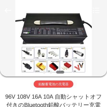
Copyright
©
2023
-
2026
Guangzhou
家
Yunyang
Electronic
Technology
Co.,
プ
Ltd..
All
Rights
ロ
Reserved.
ダ
ク
ト
鉛酸蓄電池の充電器
96V 108V 16A 10A 自動シャットオフ
ビ
付きのBluetooth鉛酸バッテリー充電