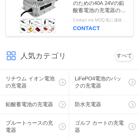
のための40A 24Vの鉛
に
酸蓄電池の充電器の自
在継手
連
Contact me MOQ:私に連絡しなさい
CONTACT
絡
し
人気カテゴリ
すべて
な
さ
リチウム イオン電池
LiFePO4電池のパッ
い
の充電器
クの充電器
鉛酸蓄電池の充電器
防水充電器
ニ
ュ
ブルートゥースの充
ゴルフ カートの充電
電器
器
ー