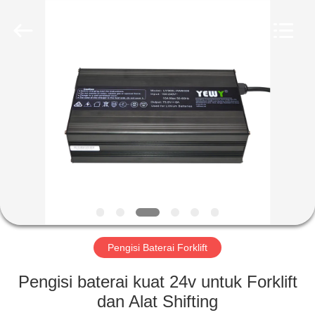
Guangzhou
Yunyang
Electronic
Technology
Co.,
Ltd..
All
Rights
RUMAH
Reserved.
PRODUK
VIDEO
TENTANG
KAMI
Pengisi Baterai Forklift
TUR
Pengisi baterai kuat 24v untuk Forklift
PABRIK
dan Alat Shifting