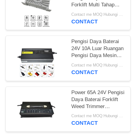
POLICY
Forklift Multi Tahap
Meningkatkan Efisiensi
Contact me MOQ:Hubungi saya
CONTACT
Pengisi Daya Baterai
24V 10A Luar Ruangan
Pengisi Daya Mesin
Pemotong Rumput
Contact me MOQ:Hubungi saya
Listrik Kecil IP65
CONTACT
Power 65A 24V Pengisi
Daya Baterai Forklift
Weed Trimmer
Pekerjaan Luar
Contact me MOQ:Hubungi saya
Ruangan
CONTACT