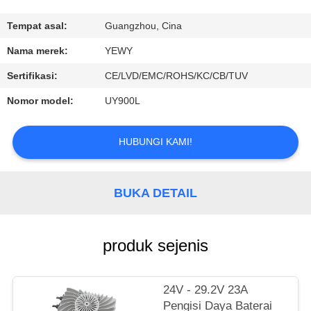
KONTROL
Tempat asal:
Guangzhou, Cina
KUALITAS
Nama merek:
YEWY
Sertifikasi:
CE/LVD/EMC/ROHS/KC/CB/TUV
HUBUNGI
Nomor model:
UY900L
KAMI
HUBUNGI KAMI!
BERITA
BUKA DETAIL
KASUS
SITEMAP
produk sejenis
PRIVACY
24V - 29.2V 23A
Pengisi Daya Baterai