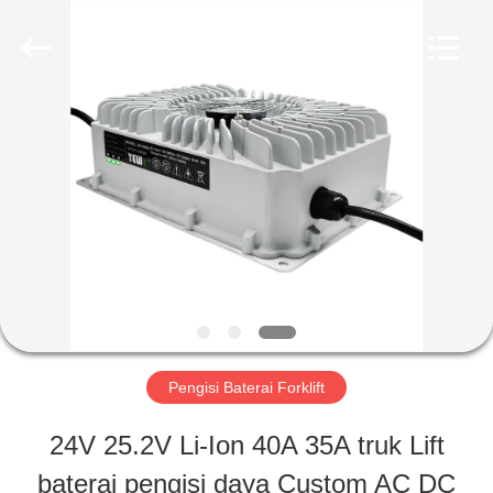
2026
Guangzhou
Yunyang
Electronic
Technology
Co.,
RUMAH
Ltd..
All
Rights
Reserved.
PRODUK
VIDEO
TENTANG
Pengisi Baterai Forklift
KAMI
24V 25.2V Li-Ion 40A 35A truk Lift
baterai pengisi daya Custom AC DC
TUR