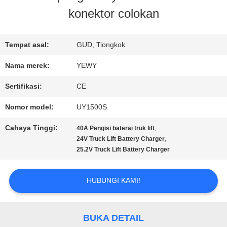
konektor colokan
PABRIK
Tempat asal:
GUD, Tiongkok
KONTROL
Nama merek:
YEWY
KUALITAS
Sertifikasi:
CE
Nomor model:
UY1500S
HUBUNGI
Cahaya Tinggi:
,
40A Pengisi baterai truk lift
KAMI
,
24V Truck Lift Battery Charger
25.2V Truck Lift Battery Charger
BERITA
HUBUNGI KAMI!
KASUS
BUKA DETAIL