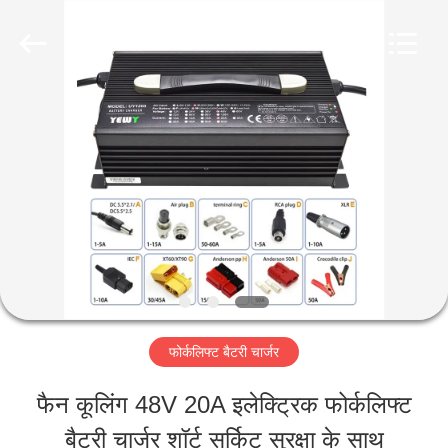
Guangzhou
Yunyang
Electronic
Technology
Co.,
Ltd..
घर
All
Rights
Reserved.
उत्पादों
वीडियो
हमारे
फोर्कलिफ्ट बैटरी चार्जर
बारे
फैन कूलिंग 48V 20A इलेक्ट्रिक फोर्कलिफ्ट
में
बैटरी चार्जर शॉर्ट सर्किट सुरक्षा के साथ