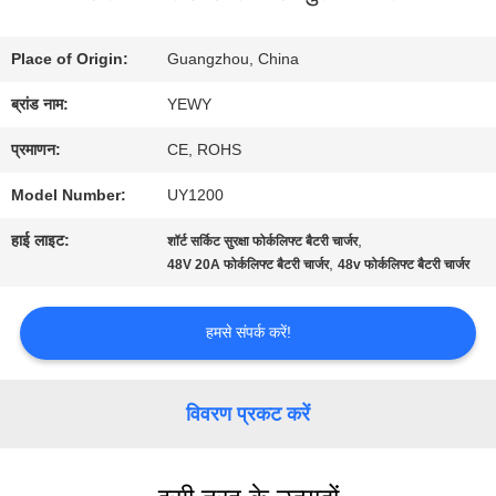
कारखाना
Place of Origin:
Guangzhou, China
भ्रमण
ब्रांड नाम:
YEWY
प्रमाणन:
CE, ROHS
गुणवत्ता
Model Number:
UY1200
नियंत्रण
हाई लाइट:
,
शॉर्ट सर्किट सुरक्षा फोर्कलिफ्ट बैटरी चार्जर
,
48V 20A फोर्कलिफ्ट बैटरी चार्जर
48v फोर्कलिफ्ट बैटरी चार्जर
संपर्क
हमसे संपर्क करें!
करें
विवरण प्रकट करें
समाचार