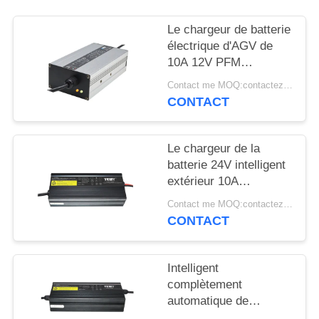
PLAN
DU
Le chargeur de batterie
électrique d'AGV de
SITE
10A 12V PFM
imperméabilisent la
Contact me MOQ:contactez-moi
PRIVACY
catégorie IP65
CONTACT
POLICY
Le chargeur de la
batterie 24V intelligent
extérieur 10A
imperméabilisent la
Contact me MOQ:contactez-moi
conception IP65
CONTACT
Intelligent
complètement
automatique de
chargeur de batterie