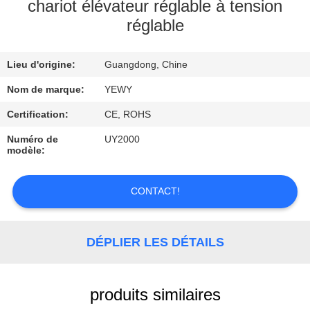
VISITE
chariot élévateur réglable à tension
réglable
D'USINE
Lieu d'origine:
Guangdong, Chine
CONTRÔLE
DE
Nom de marque:
YEWY
QUALITÉ
Certification:
CE, ROHS
Numéro de
UY2000
modèle:
CONTACTEZ-
NOUS
CONTACT!
NOUVELLES
DÉPLIER LES DÉTAILS
CAS
produits similaires