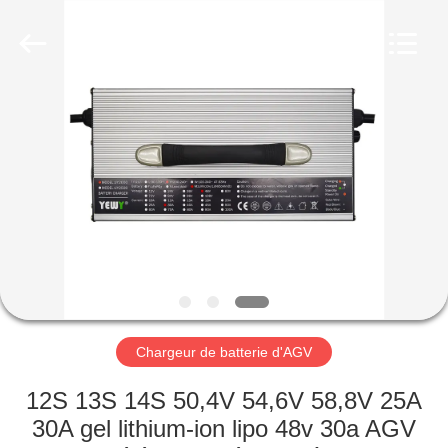
2026
Guangzhou
Yunyang
Electronic
Technology
Co.,
Ltd..
All
MAISON
Rights
Reserved.
PRODUITS
VIDÉOS
AU
SUJET
DE
Chargeur de batterie d'AGV
NOUS
12S 13S 14S 50,4V 54,6V 58,8V 25A
30A gel lithium-ion lipo 48v 30a AGV